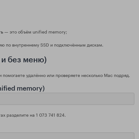
— это объём unified memory;
ть
ию по внутреннему SSD и подключённым дискам.
 и без меню)
и помогаете удалённо или проверяете несколько Mac подряд.
ified memory)
ах разделите на 1 073 741 824.