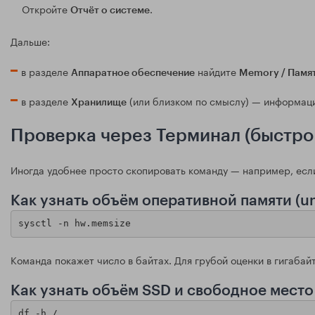
Откройте
.
Отчёт о системе
Дальше:
в разделе
найдите
Аппаратное обеспечение
Memory / Памя
в разделе
(или близком по смыслу) — информац
Хранилище
Проверка через Терминал (быстро
Иногда удобнее просто скопировать команду — например, есл
Как узнать объём оперативной памяти (un
sysctl -n hw.memsize
Команда покажет число в байтах. Для грубой оценки в гигабайт
Как узнать объём SSD и свободное место
df -h /