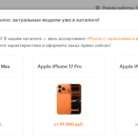
Режим работы: 1
one: актуальные модели уже в каталоге!
? В нашем каталоге — весь ассортимент
iPhone с гарантиями и
ите характеристики и оформите заказ прямо сейчас!
азине
Гарантия
Доставка
o Max
Apple iPhone 17 Pro
Apple i
ть оперативную память и SSD, и что это меняет в работе
б.
от 91 490 руб.
о