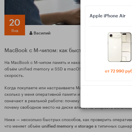
Apple iPhone Air
20
Янв
Василий
MacBook с M‑чипом: как быстро проверить опера
На MacBook с M‑чипом память и накопитель устроены иначе, 
объём unified memory и SSD в macOS (в меню, настройках и ч
от 72 990 ру
скорость.
Когда покупаете или настраиваете MacBook на Apple Silicon (
сколько у меня оперативной памяти и какой объём SSD?» Причё
означают в реальной работе: почему один Mac с 8 ГБ кажется 
почему свободное место на диске влияет на скорость сильнее,
Ниже — несколько быстрых способов, как проверить оператив
что меняет объём
и
в типичных сценар
unified memory
storage