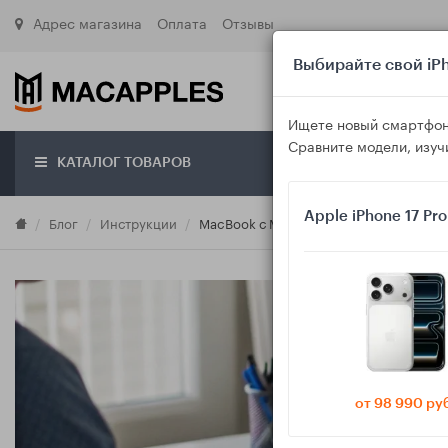
Адрес магазина
Оплата
Отзывы
Выбирайте свой iPh
Ищете новый смартфон
Сравните модели, изуч
КАТАЛОГ ТОВАРОВ
О маг
Apple iPhone 17 Pr
Блог
Инструкции
MacBook с M‑чипом: как быстро провери
от 98 990 ру