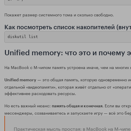
Покажет размер системного тома и сколько свободно.
Как посмотреть список накопителей (вну
diskutil list
Unified memory: что это и почему 
На MacBook с M‑чипом память устроена иначе, чем на многих 
— это общая память, которую одновременно ис
Unified memory
отдельной «видеопамяти», которая живёт отдельно от «операт
эффективнее расходовать ресурсы.
Но есть важный нюанс:
. Если вы отк
память общая и конечная
мессенджеры, созваниваетесь и запускаете игру — всё это бер
Практическая мысль простая: в MacBook на M‑чипе