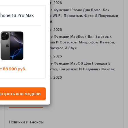
16 Апреля, 2026
Полезные Функции IPhone Для Дома: Как
Phone 16 Pro Max
Делиться Wi‑Fi, Паролями, Фото И Покупками
С Семьёй
16 Апреля, 2026
Полезные Функции MacBook Для Быстрых
Совещаний И Созвонов: Микрофон, Камера,
Режимы Фокуса И Звук
16 Апреля, 2026
Полезные Функции MacOS Для Порядка В
т 88 990 руб.
Скриншотах, Загрузках И Недавних Файлах
16 Апреля, 2026
отреть все модели
КАТЕГОРИИ
Новинки и анонсы