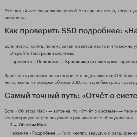
Это самый «человеческий» способ без лишних меню, когда нужн
свободно.
Как проверить SSD подробнее: «Н
Если нужно понять, почему заканчивается место и что можно у
Откройте
.
Настройки системы
Перейдите в
→
(в некоторых версиях
Основные
Хранилище
Здесь есть разбивка по категориям и подсказки macOS: больши
не только для проверки объёма SSD, но и для быстрого «разг
Самый точный путь: «Отчёт о сист
Если «Об этом Mac» — витрина, то «Отчёт о системе» — техни
конфигурацию перед покупкой с рук или после обслуживания.
 →
.
Об этом Mac
Нажмите
(или кнопку, ведущую к расширенн
«Подробнее…»