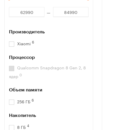
Производитель
6
Xiaomi
Процессор
Qualcomm Snapdragon 8 Gen 2, 8
0
ядер
Объем памяти
6
256 ГБ
Накопитель
4
8 ГБ