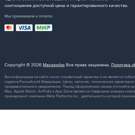
соотношение доступной цены и гарантированного качества.
Мы принимаем к оплате:
Copyright © 2026
Macapples
Все права защинены.
Политика о
Вся информация на сайте носит справочный характер и не является пуб
кодекса Российской Федерации. Цены, наличие, технические характерист
предварительного уведомления. Перед оформлением заказа уточняйте акт
Mac, Apple Watch, AirPods и App Store являются товарными знаками комп
принадлежит компании Meta Platforms Inc., деятельность которой призн