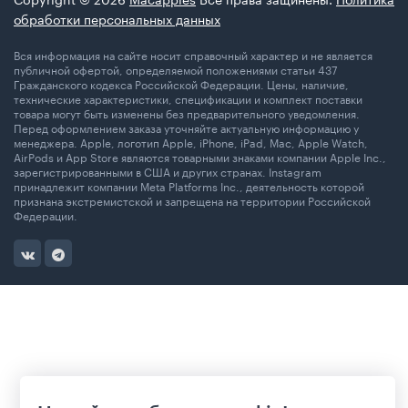
обработки персональных данных
Вся информация на сайте носит справочный характер и не является
публичной офертой, определяемой положениями статьи 437
Гражданского кодекса Российской Федерации. Цены, наличие,
технические характеристики, спецификации и комплект поставки
товара могут быть изменены без предварительного уведомления.
Перед оформлением заказа уточняйте актуальную информацию у
менеджера. Apple, логотип Apple, iPhone, iPad, Mac, Apple Watch,
AirPods и App Store являются товарными знаками компании Apple Inc.,
зарегистрированными в США и других странах. Instagram
принадлежит компании Meta Platforms Inc., деятельность которой
признана экстремистской и запрещена на территории Российской
Федерации.