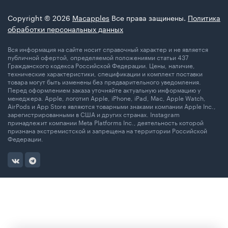
Copyright © 2026
Macapples
Все права защинены.
Политика
обработки персональных данных
Вся информация на сайте носит справочный характер и не является
публичной офертой, определяемой положениями статьи 437
Гражданского кодекса Российской Федерации. Цены, наличие,
технические характеристики, спецификации и комплект поставки
товара могут быть изменены без предварительного уведомления.
Перед оформлением заказа уточняйте актуальную информацию у
менеджера. Apple, логотип Apple, iPhone, iPad, Mac, Apple Watch,
AirPods и App Store являются товарными знаками компании Apple Inc.,
зарегистрированными в США и других странах. Instagram
принадлежит компании Meta Platforms Inc., деятельность которой
признана экстремистской и запрещена на территории Российской
Федерации.