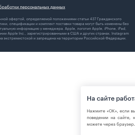
бработки персональных данных
личной офертой, определяемой положениями статьи 437 Гражданского
ики, спецификации и комплект поставки товара могут быть изменены без
уальную информацию у менеджера. Apple, логотип Apple, iPhone, iPad,
ании Apple Inc., зарегистрированными в США и других странах. Instagram
ана экстремистской и запрещена на территории Российской Федерации.
На сайте работ
Нажмите «ОК», если в
поведении на сайте, 
можете через браузер.