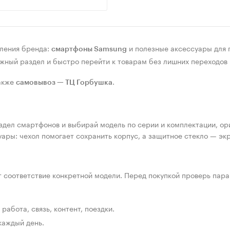
ления бренда:
и полезные аксессуары для 
смартфоны Samsung
ужный раздел и быстро перейти к товарам без лишних переходов 
также
.
самовывоз — ТЦ Горбушка
аздел смартфонов и выбирай модель по серии и комплектации, ор
уары: чехол помогает сохранить корпус, а защитное стекло — эк
соответствие конкретной модели. Перед покупкой проверь пара
абота, связь, контент, поездки.
каждый день.