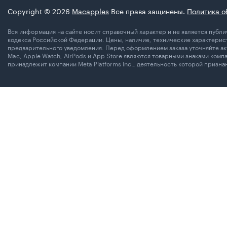
Copyright © 2026
Macapples
Все права защинены.
Политика о
Вся информация на сайте носит справочный характер и не является пуб
кодекса Российской Федерации. Цены, наличие, технические характерист
предварительного уведомления. Перед оформлением заказа уточняйте акт
Mac, Apple Watch, AirPods и App Store являются товарными знаками комп
принадлежит компании Meta Platforms Inc., деятельность которой призн