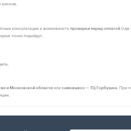
 рисков.
нятные консультации и возможность
(где
проверки перед оплатой
орые точно подойдут.
ель.
или
. При 
кве и Московской области
самовывоз — ТЦ Горбушка
иции.