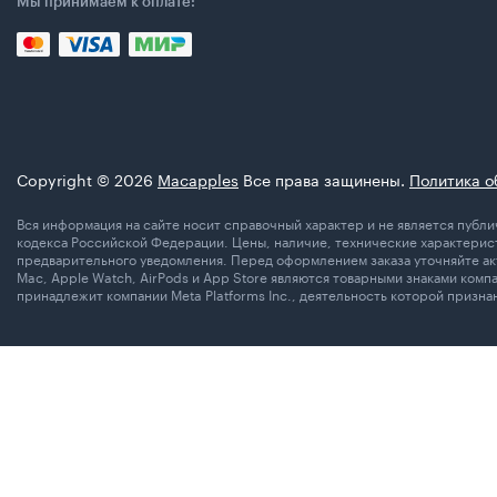
Мы принимаем к оплате:
Copyright © 2026
Macapples
Все права защинены.
Политика о
Вся информация на сайте носит справочный характер и не является пуб
кодекса Российской Федерации. Цены, наличие, технические характерист
предварительного уведомления. Перед оформлением заказа уточняйте акт
Mac, Apple Watch, AirPods и App Store являются товарными знаками комп
принадлежит компании Meta Platforms Inc., деятельность которой призн