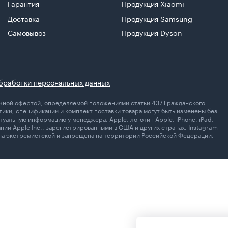
Гарантия
Продукция Xiaomi
Доставка
Продукция Samsung
Самовывоз
Продукция Dyson
бработки персональных данных
личной офертой, определяемой положениями статьи 437 Гражданского
ики, спецификации и комплект поставки товара могут быть изменены без
уальную информацию у менеджера. Apple, логотип Apple, iPhone, iPad,
ании Apple Inc., зарегистрированными в США и других странах. Instagram
ана экстремистской и запрещена на территории Российской Федерации.