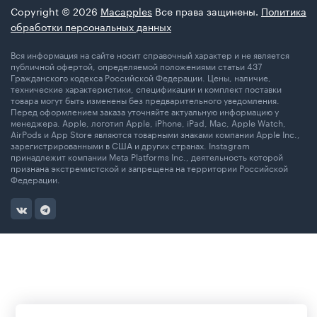
Copyright © 2026
Macapples
Все права защинены.
Политика
обработки персональных данных
Вся информация на сайте носит справочный характер и не является
публичной офертой, определяемой положениями статьи 437
Гражданского кодекса Российской Федерации. Цены, наличие,
технические характеристики, спецификации и комплект поставки
товара могут быть изменены без предварительного уведомления.
Перед оформлением заказа уточняйте актуальную информацию у
менеджера. Apple, логотип Apple, iPhone, iPad, Mac, Apple Watch,
AirPods и App Store являются товарными знаками компании Apple Inc.,
зарегистрированными в США и других странах. Instagram
принадлежит компании Meta Platforms Inc., деятельность которой
признана экстремистской и запрещена на территории Российской
Федерации.