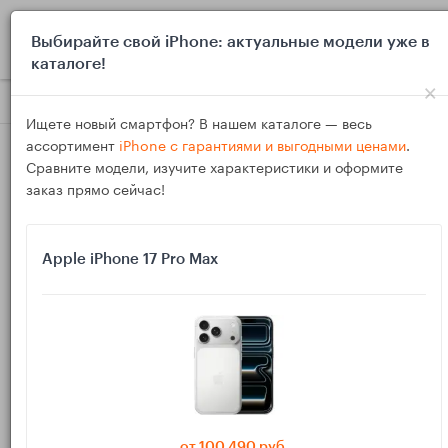
0
Выбирайте свой iPhone: актуальные модели уже в
каталоге!
×
Блог
Инструкции
Не работает микрофон на iPhone: тихо
Ищете новый смартфон? В нашем каталоге — весь
ассортимент
iPhone с гарантиями и выгодными ценами
.
Сравните модели, изучите характеристики и оформите
заказ прямо сейчас!
Apple iPhone 17 Pro Max
20
Янв
2129
Василий
Не работает микрофон на iPhone: тихо
слышно, пропадает звук в звонках и диктофоне
— что проверить
от 100 490 руб.