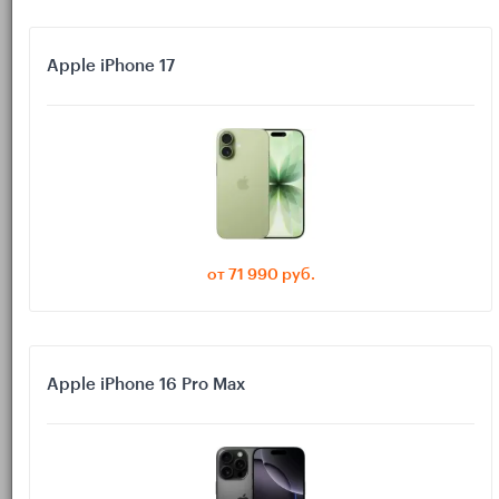
: запишите видео на основную камеру и на
Камера
фронтальную, проговорите пару фраз во время записи.
Apple iPhone 17
Если, например, в видео звук нормальный, а в диктофоне
тишина — это уже подсказка: либо «выпал» один из
микрофонов, либо что-то перехватывает аудиовход.
2) Отключаем всё, что может
перехватывать микрофон
Выключите Bluetooth в Пункте управления и в Настройках
от 71 990 руб.
(для чистоты эксперимента).
Отключите проводные наушники/переходники, если
используете.
Apple iPhone 16 Pro Max
Снимите iPhone с держателя/дока, если он стоит рядом с
источниками помех.
Очень частая причина «
» — телефон
iPhone плохо слышно