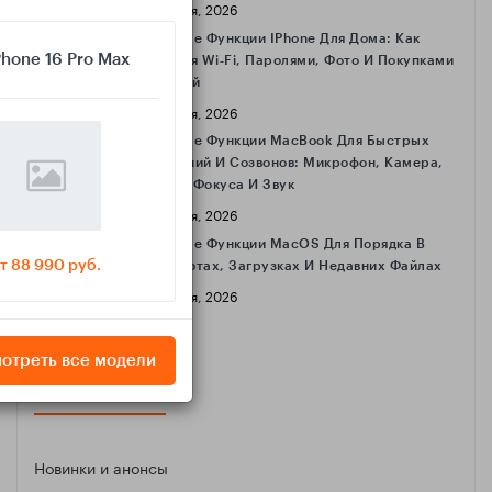
16 Апреля, 2026
Полезные Функции IPhone Для Дома: Как
Phone 16 Pro Max
Делиться Wi‑Fi, Паролями, Фото И Покупками
С Семьёй
16 Апреля, 2026
Полезные Функции MacBook Для Быстрых
Совещаний И Созвонов: Микрофон, Камера,
Режимы Фокуса И Звук
16 Апреля, 2026
Полезные Функции MacOS Для Порядка В
т 88 990 руб.
Скриншотах, Загрузках И Недавних Файлах
16 Апреля, 2026
отреть все модели
КАТЕГОРИИ
Новинки и анонсы