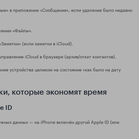
ые» в приложении «Сообщения», если удаление было недавно
жении «Файлы».
аметки» (если заметки в iCloud).
правление iCloud в браузере (архив/откат контактов).
ние устройства целиком на состояние «как было на дату
ки, которые экономят время
e ID
ужных данных — на iPhone включён другой Apple ID (или