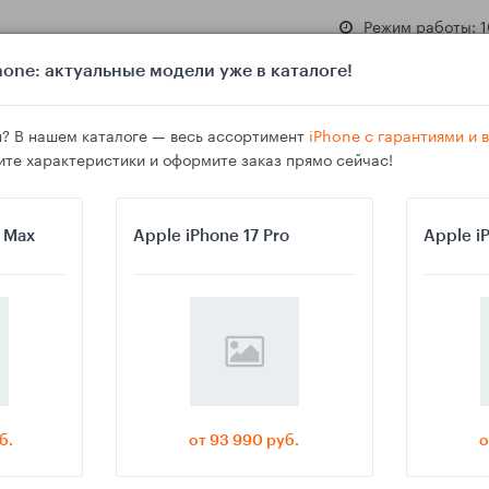
Режим работы: 1
one: актуальные модели уже в каталоге!
? В нашем каталоге — весь ассортимент
iPhone с гарантиями и
ите характеристики и оформите заказ прямо сейчас!
азине
Гарантия
Доставка
o Max
Apple iPhone 17 Pro
Apple i
х сообщений и файлов iCloud на iPhone — и что делать, если кнопки «
б.
от 93 990 руб.
о