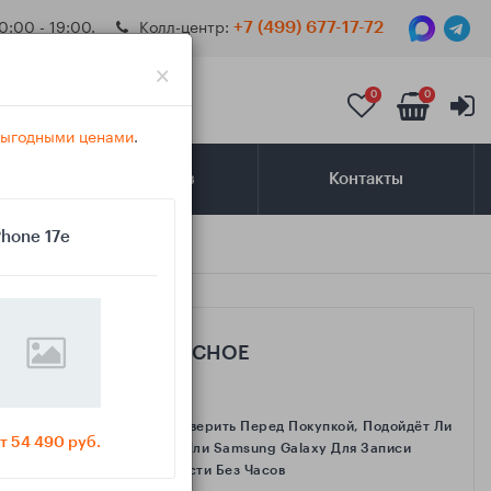
0:00 - 19:00.
Колл-центр:
+7 (499) 677-17-72
×
0
0
 выгодными ценами
.
Самовывоз
Контакты
Phone 17e
Восстановить» нет
САМОЕ ИНТЕРЕСНОЕ
Как Проверить Перед Покупкой, Подойдёт Ли
т 54 490 руб.
IPhone Или Samsung Galaxy Для Записи
Активности Без Часов