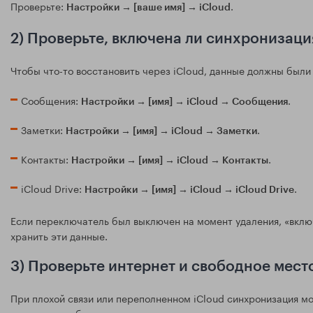
Проверьте:
.
Настройки → [ваше имя] → iCloud
2) Проверьте, включена ли синхронизаци
Чтобы что-то восстановить через iCloud, данные должны был
Сообщения:
.
Настройки → [имя] → iCloud → Сообщения
Заметки:
.
Настройки → [имя] → iCloud → Заметки
Контакты:
.
Настройки → [имя] → iCloud → Контакты
iCloud Drive:
.
Настройки → [имя] → iCloud → iCloud Drive
Если переключатель был выключен на момент удаления, «включ
хранить эти данные.
3) Проверьте интернет и свободное место
При плохой связи или переполненном iCloud синхронизация мо