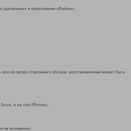
но удалённые» в приложении «Файлы».
e» или из папки стороннего облака, восстановление может быть
rive, а не «На iPhone».
я не мгновенно.