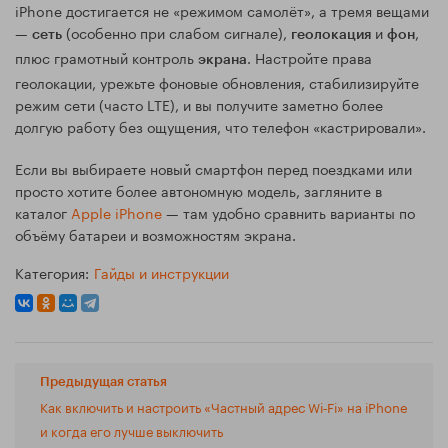
iPhone достигается не «режимом самолёт», а тремя вещами
—
(особенно при слабом сигнале),
и
,
сеть
геолокация
фон
плюс грамотный контроль
. Настройте права
экрана
геолокации, урежьте фоновые обновления, стабилизируйте
режим сети (часто LTE), и вы получите заметно более
долгую работу без ощущения, что телефон «кастрировали».
Если вы выбираете новый смартфон перед поездками или
просто хотите более автономную модель, загляните в
каталог
Apple iPhone
— там удобно сравнить варианты по
объёму батареи и возможностям экрана.
Категория:
Гайды и инструкции
Предыдущая статья
Как включить и настроить «Частный адрес Wi‑Fi» на iPhone
и когда его лучше выключить