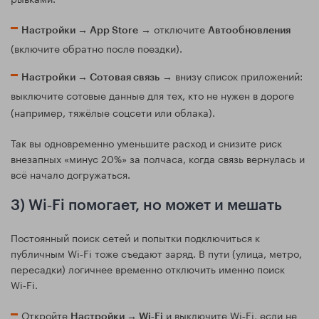
→ отключите
Настройки → App Store
Автообновления
(включите обратно после поездки).
→ внизу список приложений:
Настройки → Сотовая связь
выключите сотовые данные для тех, кто не нужен в дороге
(например, тяжёлые соцсети или облака).
Так вы одновременно уменьшите расход и снизите риск
внезапных «минус 20%» за полчаса, когда связь вернулась и
всё начало догружаться.
3) Wi‑Fi помогает, но может и мешать
Постоянный поиск сетей и попытки подключиться к
публичным Wi‑Fi тоже съедают заряд. В пути (улица, метро,
пересадки) логичнее временно отключить именно поиск
Wi‑Fi.
Откройте
и выключите Wi‑Fi, если не
Настройки → Wi‑Fi