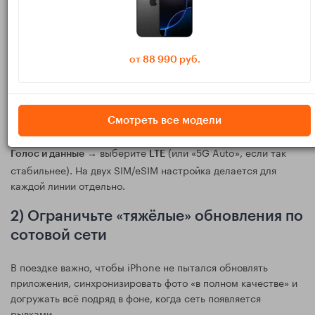
1) Если 5G «дёргается» —
переключитесь на LTE
5G в зоне слабого покрытия иногда расходует больше из‑за
от 88 990 руб.
постоянных переходов между режимами. Переключение на
LTE часто даёт более стабильную связь и меньше «пилит»
батарею.
Смотреть все модели
Путь:
Настройки → Сотовая связь → Параметры данных →
→ выберите
(или «5G Auto», если так
Голос и данные
LTE
стабильнее). На двух SIM/eSIM настройка делается для
каждой линии отдельно.
2) Ограничьте «тяжёлые» обновления по
сотовой сети
В поездке важно, чтобы iPhone не пытался обновлять
приложения, синхронизировать фото «в полном качестве» и
догружать всё подряд в фоне, когда сеть появляется
рывками.