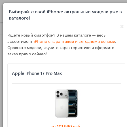
0
Выбирайте свой iPhone: актуальные модели уже в
каталоге!
×
Блог
Инструкции
iPhone: как сохранить заряд батареи в
Ищете новый смартфон? В нашем каталоге — весь
ассортимент
iPhone с гарантиями и выгодными ценами
.
Сравните модели, изучите характеристики и оформите
заказ прямо сейчас!
Apple iPhone 17 Pro Max
04
Фев
646
Василий
iPhone: как сохранить заряд батареи в поездке
без «режима самолёт» и отключения всего
подряд
от 101 990 руб.