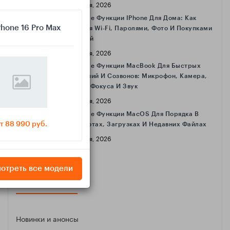
16 Апреля, 2026
Полезные Функции IPhone Для Дома: Как
Phone 16 Pro Max
Делиться Wi‑Fi, Паролями, Фото И Покупками
С Семьёй
16 Апреля, 2026
Полезные Функции MacBook Для Быстрых
Совещаний И Созвонов: Микрофон, Камера,
Режимы Фокуса И Звук
16 Апреля, 2026
Полезные Функции MacOS Для Порядка В
т 88 990 руб.
Скриншотах, Загрузках И Недавних Файлах
16 Апреля, 2026
отреть все модели
КАТЕГОРИИ
Новинки и анонсы