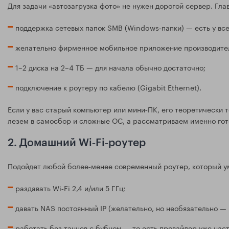
Для задачи «автозагрузка фото» не нужен дорогой сервер. Гл
поддержка сетевых папок SMB (Windows‑папки) — есть у вс
желательно фирменное мобильное приложение производителя 
1–2 диска на 2–4 ТБ — для начала обычно достаточно;
подключение к роутеру по кабелю (Gigabit Ethernet).
Если у вас старый компьютер или мини‑ПК, его теоретически 
лезем в самосбор и сложные ОС, а рассматриваем именно го
2. Домашний Wi‑Fi‑роутер
Подойдет любой более‑менее современный роутер, который у
раздавать Wi‑Fi 2,4 и/или 5 ГГц;
давать NAS постоянный IP (желательно, но необязательно — 
работать без танцев с бубном — то есть провайдер уже наст