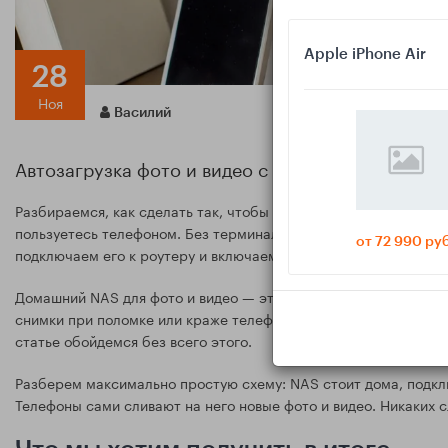
Apple iPhone Air
28
Ноя
Василий
Автозагрузка фото и видео с iPhone и Android 
Разбираемся, как сделать так, чтобы фото и видео с iPhone и
пользуетесь телефоном. Без терминала, проброса портов и с
от 72 990 ру
подключаем его к роутеру и включаем автозагрузку через при
Домашний NAS для фото и видео — это способ наконец-то наве
снимки при поломке или краже телефона. Но многих пугают сл
статье обойдемся без всего этого.
Разберем максимально простую схему: NAS стоит дома, подклю
Телефоны сами сливают на него новые фото и видео. Никаких 