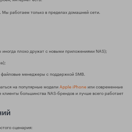
. Мы работаем только в пределах домашней сети.
ы иногда плохо дружат с новыми приложениями NAS);
а);
е файловые менеджеры с поддержкой SMB.
ваться на популярные модели
Apple iPhone
или современные
е клиенты большинства NAS‑брендов и лучше всего работает
ний
остого сценария: