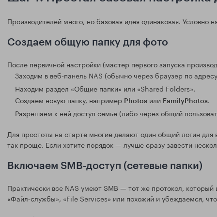
Производителей много, но базовая идея одинаковая. Условно 
Создаем общую папку для фото
После первичной настройки (мастер первого запуска произво
Заходим в веб‑панель NAS (обычно через браузер по адрес
Находим раздел «Общие папки» или «Shared Folders».
Создаем новую папку, например
или
.
Photos
FamilyPhotos
Разрешаем к ней доступ семье (либо через общий пользоват
Для простоты на старте многие делают один общий логин для в
так проще. Если хотите порядок — лучше сразу завести несколь
Включаем SMB‑доступ (сетевые папки)
Практически все NAS умеют SMB — тот же протокол, который 
«Файл‑службы», «File Services» или похожий и убеждаемся, что