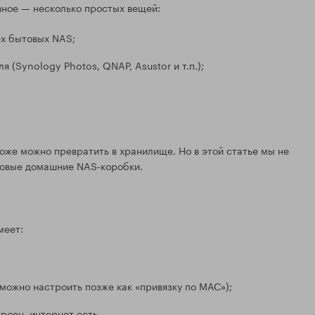
авное — несколько простых вещей:
ех бытовых NAS;
(Synology Photos, QNAP, Asustor и т.п.);
тоже можно превратить в хранилище. Но в этой статье мы не
товые домашние NAS‑коробки.
меет:
можно настроить позже как «привязку по MAC»);
роен, интернет есть.