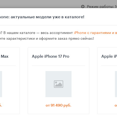
Режим работы: 1
one: актуальные модели уже в каталоге!
? В нашем каталоге — весь ассортимент
iPhone с гарантиями и
ите характеристики и оформите заказ прямо сейчас!
азине
Гарантия
Доставка
o Max
Apple iPhone 17 Pro
Apple i
 Android на домашний NAS без сложных настроек
б.
от 91 490 руб.
о