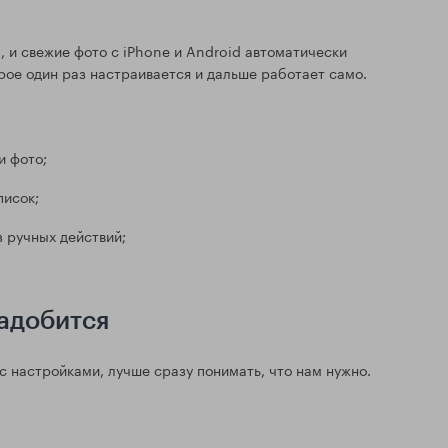
i, и свежие фото с iPhone и Android автоматически
рое один раз настраивается и дальше работает само.
и фото;
писок;
 ручных действий;
адобится
с настройками, лучше сразу понимать, что нам нужно.