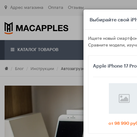
Адрес магазина
Оплата
Отзывы
Выбирайте свой iPh
Ищете новый смартфон
Сравните модели, изуч
КАТАЛОГ ТОВАРОВ
О маг
Apple iPhone 17 Pr
Блог
Инструкции
Автозагрузка фото и видео с iPhone и
от 98 990 ру