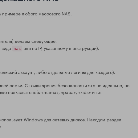
на примере любого массового NAS.
дителя) делаем следующее:
у вида
или по IP, указанному в инструкции).
nas
ельский аккаунт, либо отдельные логины для каждого).
сей семьи. С точки зрения безопасности это не идеально, но
ко пользователей: «mama», «papa», «kids» и т.п.
использует Windows для сетевых дисков. Находим раздел
: