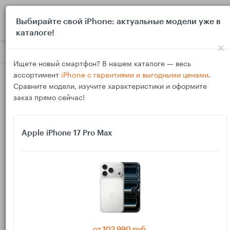
0
Выбирайте свой iPhone: актуальные модели уже в
каталоге!
×
Блог
Инструкции
Apple Watch не снимает ЭКГ или пишет
Ищете новый смартфон? В нашем каталоге — весь
ассортимент
iPhone с гарантиями и выгодными ценами
.
Сравните модели, изучите характеристики и оформите
заказ прямо сейчас!
Apple iPhone 17 Pro Max
03
Фев
2307
Василий
Apple Watch не снимает ЭКГ или пишет
«Функция недоступна»: совместимость,
регион, возраст и быстрые проверки
от 102 990 руб.