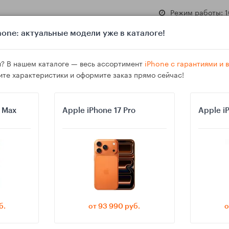
Режим работы: 1
one: актуальные модели уже в каталоге!
? В нашем каталоге — весь ассортимент
iPhone с гарантиями и
ите характеристики и оформите заказ прямо сейчас!
азине
Гарантия
Доставка
o Max
Apple iPhone 17 Pro
Apple i
ИК-порт, Wi‑Fi и обучаемые пульты
б.
от 93 990 руб.
о