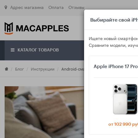
Адрес магазина
Оплата
Отзывы
Выбирайте свой iPh
Ищете новый смартфон
Сравните модели, изуч
КАТАЛОГ ТОВАРОВ
О маг
Apple iPhone 17 Pr
Блог
Инструкции
Android-смартфон как домашний пульт: 
от 102 990 ру