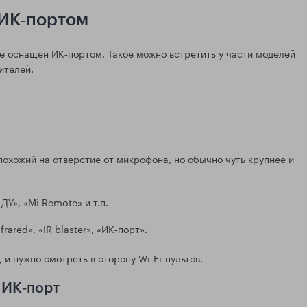
 ИК‑портом
 оснащён ИК‑портом. Такое можно встретить у части моделей
ителей.
похожий на отверстие от микрофона, но обычно чуть крупнее и
У», «Mi Remote» и т.п.
ared», «IR blaster», «ИК‑порт».
 и нужно смотреть в сторону Wi‑Fi‑пультов.
 ИК‑порт