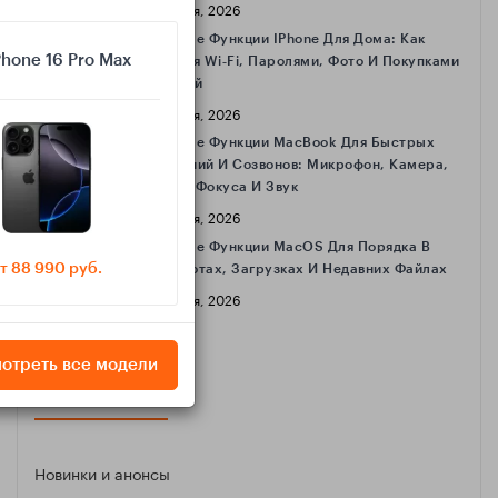
16 Апреля, 2026
Полезные Функции IPhone Для Дома: Как
Phone 16 Pro Max
Делиться Wi‑Fi, Паролями, Фото И Покупками
С Семьёй
16 Апреля, 2026
Полезные Функции MacBook Для Быстрых
Совещаний И Созвонов: Микрофон, Камера,
Режимы Фокуса И Звук
16 Апреля, 2026
Полезные Функции MacOS Для Порядка В
т 88 990 руб.
Скриншотах, Загрузках И Недавних Файлах
16 Апреля, 2026
отреть все модели
КАТЕГОРИИ
Новинки и анонсы