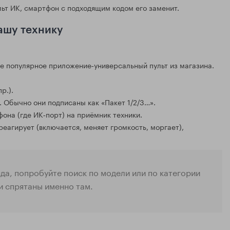
льт ИК, смартфон с подходящим кодом его заменит.
ашу технику
е популярное приложение‑универсальный пульт из магазина.
р.).
 Обычно они подписаны как «Пакет 1/2/3…».
она (где ИК‑порт) на приёмник техники.
еагирует (включается, меняет громкость, моргает),
нда, попробуйте поиск по модели или по категории
и спрятаны именно там.