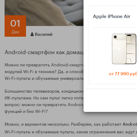
Apple iPhone Air
01
Дек
Василий
Android-смартфон как домашний пульт: ИК-порт,
Можно ли превратить Android‑смартфон в пульт для обычного 
модулей Wi‑Fi в технике? Да, и способов несколько. Разбирае
от 77 990 ру
Wi‑Fi‑пульты и обучаемые универсальные пульты.
Большинство телевизоров, кондиционеров, ресиверов и музык
ИК‑пультами. Но сам пульт легко потерять, сломать или поса
вопрос: можно ли превратить Android‑смартфон в универсальн
функций и без Wi‑Fi?
Можно, и вариантов несколько. Разберём, как работает
Androi
Wi‑Fi‑пульты и обучаемые пульты, какие ограничения вас ждут 