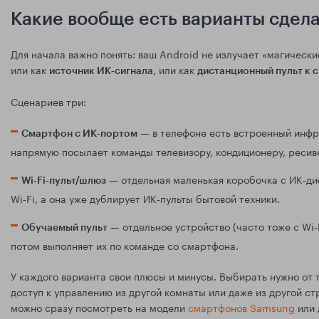
Какие вообще есть варианты сдел
Для начала важно понять: ваш Android не излучает «магическ
или как
, или как
источник ИК‑сигнала
дистанционный пульт к 
Сценариев три:
— в телефоне есть встроенный инфр
Смартфон с ИК‑портом
напрямую посылает команды телевизору, кондиционеру, ресиве
— отдельная маленькая коробочка с ИК‑дио
Wi‑Fi‑пульт/шлюз
Wi‑Fi, а она уже дублирует ИК‑пульты бытовой техники.
— отдельное устройство (часто тоже с Wi‑
Обучаемый пульт
потом выполняет их по команде со смартфона.
У каждого варианта свои плюсы и минусы. Выбирать нужно от то
доступ к управлению из другой комнаты или даже из другой ст
можно сразу посмотреть на модели
смартфонов Samsung
или 