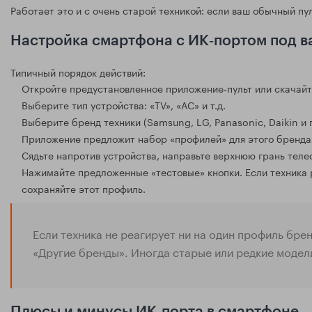
Работает это и с очень старой техникой: если ваш обычный пу
Настройка смартфона с ИК‑портом под в
Типичный порядок действий:
Откройте предустановленное приложение‑пульт или скачайт
Выберите тип устройства: «TV», «AC» и т.д.
Выберите бренд техники (Samsung, LG, Panasonic, Daikin и п
Приложение предложит набор «профилей» для этого бренда.
Сядьте напротив устройства, направьте верхнюю грань телеф
Нажимайте предложенные «тестовые» кнопки. Если техника р
сохраняйте этот профиль.
Если техника не реагирует ни на один профиль бре
«Другие бренды». Иногда старые или редкие модел
Плюсы и минусы ИК‑порта в смартфоне