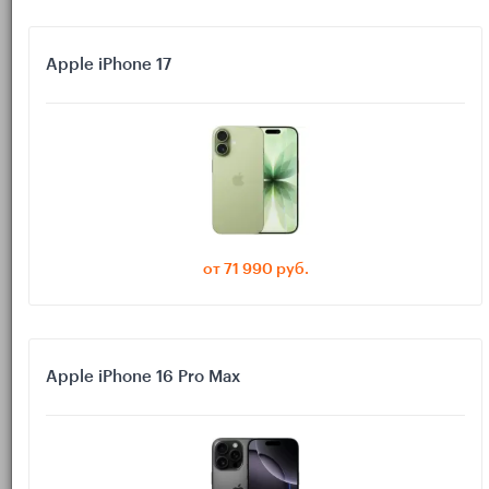
Важно: сопряжение держится не только на Bluetooth. В
процессе участвуют Wi‑Fi, iCloud и фоновые сервисы
Apple iPhone 17
iPhone. Поэтому «перещелкнуть Bluetooth» иногда
недостаточно — нужно убрать помехи в сети и учетке.
Если вы только выбираете часы или хотите понять, какие
модели есть в наличии, удобнее начать с каталога
Apple
Watch
.
от 71 990 руб.
Apple iPhone 16 Pro Max