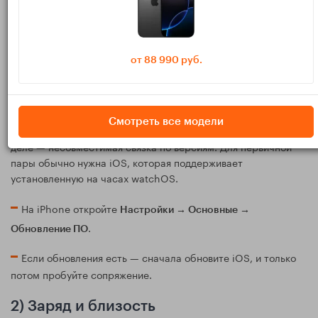
Чек‑лист №1: 2 минуты на
базовые проверки
от 88 990 руб.
1) Убедитесь, что устройства
совместимы
Смотреть все модели
Иногда проблема выглядит как «ошибка сопряжения», а на
деле — несовместимая связка по версиям. Для первичной
пары обычно нужна iOS, которая поддерживает
установленную на часах watchOS.
На iPhone откройте
Настройки → Основные →
.
Обновление ПО
Если обновления есть — сначала обновите iOS, и только
потом пробуйте сопряжение.
2) Заряд и близость