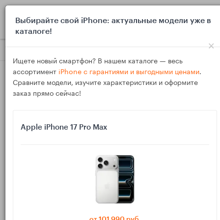
0
Выбирайте свой iPhone: актуальные модели уже в
каталоге!
×
Блог
Инструкции
Apple Watch не подключаются к iPhone
Ищете новый смартфон? В нашем каталоге — весь
ассортимент
iPhone с гарантиями и выгодными ценами
.
Сравните модели, изучите характеристики и оформите
заказ прямо сейчас!
Apple iPhone 17 Pro Max
18
Янв
3333
Василий
Apple Watch не подключаются к iPhone:
чек‑лист перед сбросом и сервисом
Сопряжение Apple Watch с iPhone не начинается, зависает
на коде или появляется ошибка? Ниже — короткий и
от 101 990 руб.