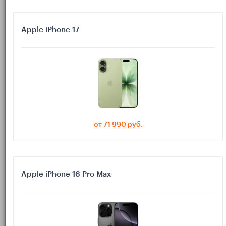
у устройства ограничены возможности USB-C порта;
Apple iPhone 17
хабу не хватает входного питания для всех подключённых
устройств;
часть портов делит между собой общую пропускную
способность;
ожидаемый сценарий не поддерживается самой моделью
устройства.
от 71 990 руб.
С чего начать: сначала
проверяем не хаб, а само
устройство
Apple iPhone 16 Pro Max
Главная ошибка перед покупкой — изучать только
характеристики хаба и не смотреть на возможности iPhone,
iPad или MacBook. На деле первым делом нужно ответить на