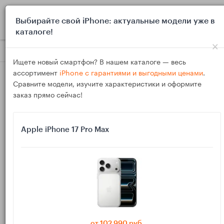
0
Выбирайте свой iPhone: актуальные модели уже в
каталоге!
×
Блог
Выбор и покупка
Как проверить перед покупкой, по
Ищете новый смартфон? В нашем каталоге — весь
ассортимент
iPhone с гарантиями и выгодными ценами
.
Сравните модели, изучите характеристики и оформите
заказ прямо сейчас!
Apple iPhone 17 Pro Max
24
Мар
254
Василий
Как проверить перед покупкой, поддерживает
ли iPhone, iPad или MacBook USB-C хаб без
конфликтов по питанию и портам
от 102 990 руб.