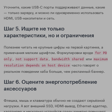
Уточните, какие USB-C порты поддерживают данные, какие
— только зарядку, и можно ли одновременно использовать
HDMI, USB-накопители и сеть.
Шаг 5. Ищите не только
характеристики, но и ограничения
Полезнее читать не крупные цифры на первой картинке, а
примечания мелким шрифтом. Формулировки вроде
for PD
,
,
или
only
not support data
bandwidth shared
maximum
часто говорят о
resolution depends on host device
реальном поведении хаба больше, чем рекламный баннер.
Шаг 6. Оцените энергопотребление
аксессуаров
Флешка, мышь и клавиатура обычно не создают серьёзной
нагрузки. А вот внешний SSD, HDMI-вывод, Ethernet-адаптер,
картридер и несколько устройств сразу заметно повышают