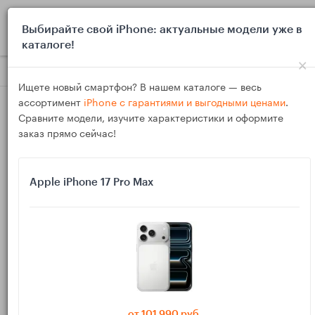
0
Выбирайте свой iPhone: актуальные модели уже в
каталоге!
×
Блог
Выбор и покупка
Как выбрать кабель USB‑C: чем от
Ищете новый смартфон? В нашем каталоге — весь
ассортимент
iPhone с гарантиями и выгодными ценами
.
Сравните модели, изучите характеристики и оформите
заказ прямо сейчас!
Apple iPhone 17 Pro Max
04
Фев
1056
Василий
Как выбрать кабель USB‑C: чем отличаются
зарядные, «для данных» и для монитора
USB‑C кабели выглядят одинаково, но возможности у них
разные: одни хорошо заряжают, другие дают высокую
от 101 990 руб.