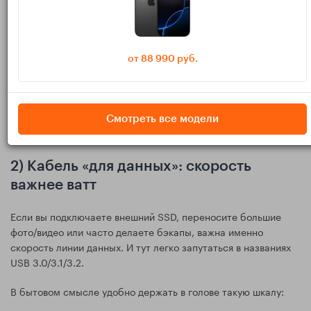
Если нужен один кабель для смартфона и
ноутбука, чаще всего практичный выбор —
100W от нормального бренда. А то, что
от 88 990 руб.
скорость данных окажется USB 2.0, нередко
является штатным компромиссом, а не
браком.
Смотреть все модели
2) Кабель «для данных»: скорость
важнее ватт
Если вы подключаете внешний SSD, переносите большие
фото/видео или часто делаете бэкапы, важна именно
скорость линии данных. И тут легко запутаться в названиях
USB 3.0/3.1/3.2.
В бытовом смысле удобно держать в голове такую шкалу: