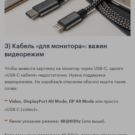
3) Кабель «для монитора»: важен
видеорежим
Чтобы вывести картинку на монитор через USB‑C, одного
«USB‑C кабеля» недостаточно. Нужна поддержка
видеорежима. На коробке/в описании обычно ищите такие
слова:
,
,
или просто
Video
DisplayPort Alt Mode
DP Alt Mode
«USB‑C (video)».
Явное указание режима:
(или выше).
4K@60Hz
Если вам нужна поддержка 4K 60Hz, помните: ограничивать