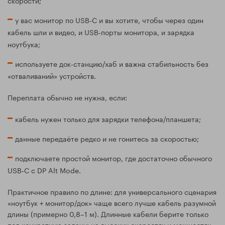
у вас монитор по USB‑C и вы хотите, чтобы через один
кабель шли и видео, и USB‑порты монитора, и зарядка
ноутбука;
используете док-станцию/хаб и важна стабильность без
«отваливаний» устройств.
Переплата обычно не нужна, если:
кабель нужен только для зарядки телефона/планшета;
данные передаёте редко и не гонитесь за скоростью;
подключаете простой монитор, где достаточно обычного
USB‑C с DP Alt Mode.
Практичное правило по длине: для универсального сценария
«ноутбук + монитор/док» чаще всего лучше кабель разумной
длины (примерно 0,8–1 м). Длинные кабели берите только
под конкретную задачу: на высоких скоростях и мощностях