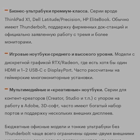
Серии вроде
Бизнес‑ультрабуки премиум‑класса.
ThinkPad X1, Dell Latitude/Precision, HP EliteBook. Обычно
имеют Thunderbolt, поддержку фирменных док‑станций и
официально заявленную работу с тремя и более
мониторами.
Модели с
Игровые ноутбуки среднего и высокого уровня.
дискретной графикой RTX/Radeon, где есть хотя бы один
HDMI и 1–2 USB‑C с DisplayPort. Часто рассчитаны на
геймерские многомониторные установки.
Серии для
Мультимедийные и «креативные» ноутбуки.
контент‑креаторов (Creator, Studio и т.п.) с упором на
работу в Adobe, 3D‑софт, часто имеют богатый набор
портов и поддержку нескольких внешних дисплеев.
Бюджетные офисные модели и тонкие ультрабуки без
Thunderbolt чаще всего ограничены одним–двумя внешними
мониторами, даже если по портам кажется, что можно