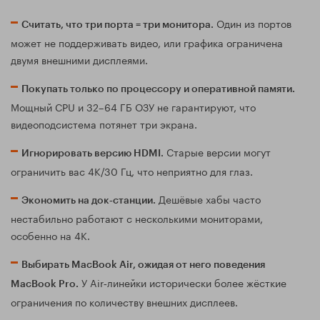
Один из портов
Считать, что три порта = три монитора.
может не поддерживать видео, или графика ограничена
двумя внешними дисплеями.
Покупать только по процессору и оперативной памяти.
Мощный CPU и 32–64 ГБ ОЗУ не гарантируют, что
видеоподсистема потянет три экрана.
Старые версии могут
Игнорировать версию HDMI.
ограничить вас 4K/30 Гц, что неприятно для глаз.
Дешёвые хабы часто
Экономить на док‑станции.
нестабильно работают с несколькими мониторами,
особенно на 4K.
Выбирать MacBook Air, ожидая от него поведения
У Air‑линейки исторически более жёсткие
MacBook Pro.
ограничения по количеству внешних дисплеев.