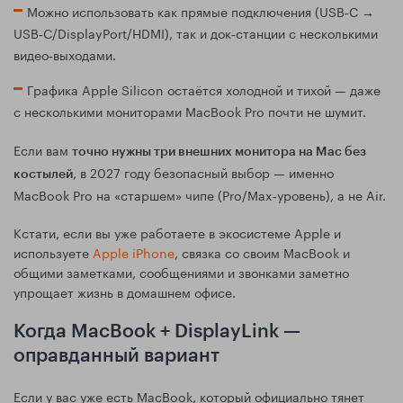
Можно использовать как прямые подключения (USB‑C →
USB‑C/DisplayPort/HDMI), так и док‑станции с несколькими
видео‑выходами.
Графика Apple Silicon остаётся холодной и тихой — даже
с несколькими мониторами MacBook Pro почти не шумит.
Если вам
точно нужны три внешних монитора на Mac без
, в 2027 году безопасный выбор — именно
костылей
MacBook Pro на «старшем» чипе (Pro/Max‑уровень), а не Air.
Кстати, если вы уже работаете в экосистеме Apple и
используете
Apple iPhone
, связка со своим MacBook и
общими заметками, сообщениями и звонками заметно
упрощает жизнь в домашнем офисе.
Когда MacBook + DisplayLink —
оправданный вариант
Если у вас уже есть MacBook, который официально тянет