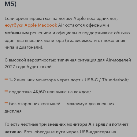
M5)
Если ориентироваться на логику Apple последних лет,
ноутбуки Apple Macbook
Air остаются
офисным и
решением и официально поддерживают обычно
мобильным
один–два внешних монитора (в зависимости от поколения
чипа и диагонали).
С высокой вероятностью типичная ситуация для Air‑моделей
2027 года будет такой:
1–2 внешних монитора через порты USB‑C / Thunderbolt;
поддержка 4K/60 или выше на каждом;
без сторонних костылей — максимум два внешних
дисплея.
То есть
честные три внешних монитора Air вряд ли потянет
. Есть обходные пути через USB‑адаптеры на
нативно