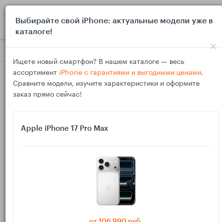
0
Выбирайте свой iPhone: актуальные модели уже в
каталоге!
×
Блог
Обзоры
Какие ноутбуки 2027 тянут 3 внешних мон
Ищете новый смартфон? В нашем каталоге — весь
ассортимент
iPhone с гарантиями и выгодными ценами
.
Сравните модели, изучите характеристики и оформите
заказ прямо сейчас!
Apple iPhone 17 Pro Max
06
Дек
1430
Василий
Какие ноутбуки 2027 тянут 3 внешних
монитора: Mac и Windows для домашнего
офиса
от 106 990 руб.