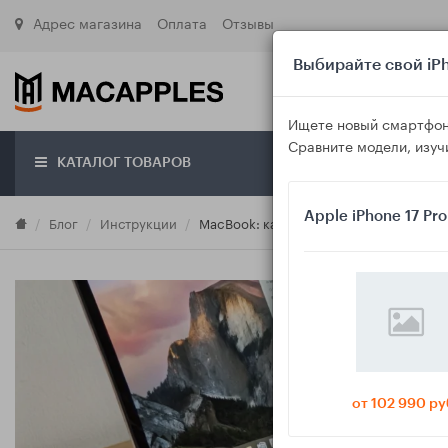
Адрес магазина
Оплата
Отзывы
Выбирайте свой iPh
Ищете новый смартфон
Сравните модели, изуч
КАТАЛОГ ТОВАРОВ
О маг
Apple iPhone 17 Pr
Блог
Инструкции
MacBook: как сделать резервную копию
от 102 990 ру