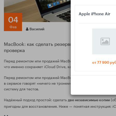
Apple iPhone Air
04
Фев
Василий
MacBook: как сделать резервную копию перед р
проверка
Перед ремонтом или продажей MacBook важно сохранить данны
от 77 990 ру
что именно сохраняет iCloud Drive, как настроить Time Machi
Перед ремонтом или продажей MacBook главный риск — потеря
в сервисе говорят «ничего не тронем», на практике могут пер
систему для тестов.
Надёжный подход простой: сделать
(об
две независимые копии
пригодны для восстановления. Ниже — понятная инструкция: iC