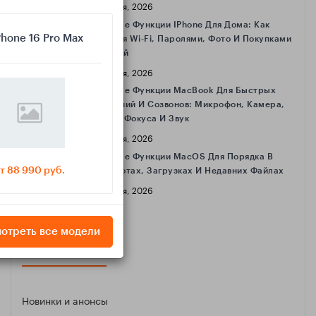
16 Апреля, 2026
Полезные Функции IPhone Для Дома: Как
Phone 16 Pro Max
Делиться Wi‑Fi, Паролями, Фото И Покупками
С Семьёй
16 Апреля, 2026
Полезные Функции MacBook Для Быстрых
Совещаний И Созвонов: Микрофон, Камера,
Режимы Фокуса И Звук
16 Апреля, 2026
Полезные Функции MacOS Для Порядка В
т 88 990 руб.
Скриншотах, Загрузках И Недавних Файлах
16 Апреля, 2026
отреть все модели
КАТЕГОРИИ
Новинки и анонсы