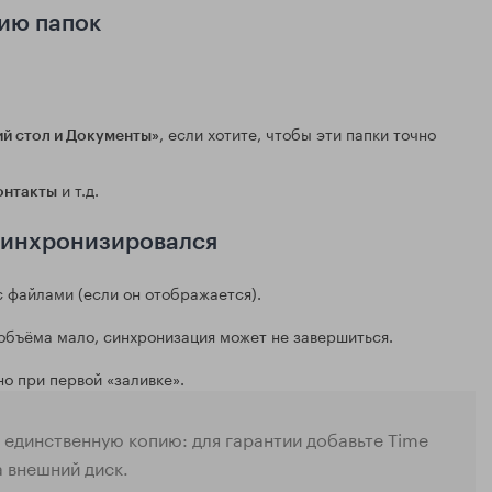
цию папок
, если хотите, чтобы эти папки точно
й стол и Документы»
и т.д.
онтакты
осинхронизировался
с файлами (если он отображается).
 объёма мало, синхронизация может не завершиться.
о при первой «заливке».
 единственную копию: для гарантии добавьте Time
а внешний диск.