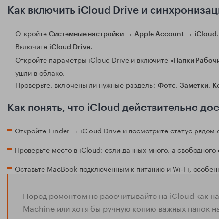
Как включить iCloud Drive и синхрониза
Откройте
→
→
.
Системные настройки
Apple Account
iCloud
Включите
.
iCloud Drive
Откройте параметры iCloud Drive и включите
«Папки Рабочи
ушли в облако.
Проверьте, включены ли нужные разделы:
,
,
Фото
Заметки
К
Как понять, что iCloud действительно д
Откройте Finder → iCloud Drive и посмотрите статус рядом 
Проверьте место в iCloud: если данных много, а свободного
Оставьте MacBook подключённым к питанию и Wi‑Fi, особенн
Перед ремонтом не рассчитывайте на iCloud как на
Machine или хотя бы ручную копию важных папок н