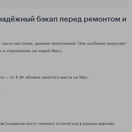
 надёжный бэкап перед ремонтом и
 часть настроек, данные приложений. Она особенно выручает
» и «переезжаю на новый Mac».
но — от
объёма занятого места на Mac.
1–2×
.
(названия могут немного отличаться в разных версиях
ne