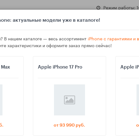
Режим работы: 1
one: актуальные модели уже в каталоге!
? В нашем каталоге — весь ассортимент
iPhone с гарантиями и
ите характеристики и оформите заказ прямо сейчас!
азине
Гарантия
Доставка
o Max
Apple iPhone 17 Pro
Apple i
 перед ремонтом или продажей — iCloud, Time Machine и проверка
б.
от 93 990 руб.
о