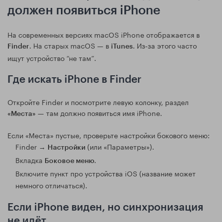
должен появиться iPhone
На современных версиях macOS iPhone отображается в
. На старых macOS — в
. Из‑за этого часто
Finder
iTunes
ищут устройство “не там”.
Где искать iPhone в Finder
Откройте Finder и посмотрите левую колонку, раздел
— там должно появиться имя iPhone.
«Места»
Если «Места» пустые, проверьте настройки бокового меню:
Finder →
(или «Параметры»).
Настройки
Вкладка
.
Боковое меню
Включите пункт про устройства iOS (название может
немного отличаться).
Если iPhone виден, но синхронизация
не идёт