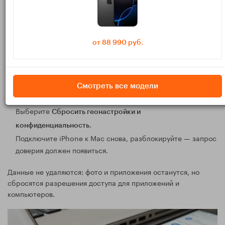
3) Как заново вызвать запрос доверия
от 88 990 руб.
(если он не появляется)
Сбросьте сохранённые разрешения доверия на iPhone:
Откройте
→
→
Настройки
Основные
Перенос или сброс
Смотреть все модели
→
.
iPhone
Сброс
Выберите
Сбросить геонастройки и
.
конфиденциальность
Подключите iPhone к Mac снова, разблокируйте — запрос
доверия должен появиться.
Данные не удаляются: фото и приложения останутся, но
сбросятся разрешения доступа для приложений и
компьютеров.