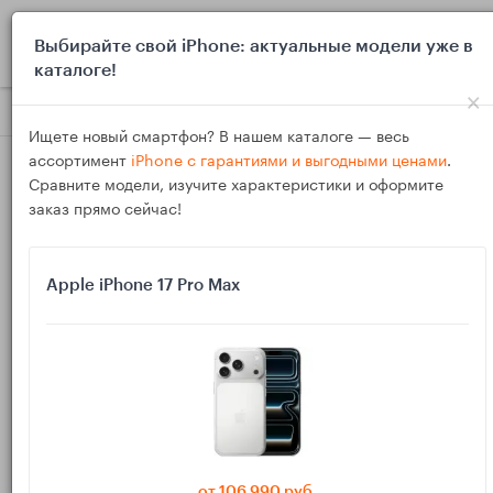
0
Выбирайте свой iPhone: актуальные модели уже в
каталоге!
×
Блог
Инструкции
Mac не видит iPhone по кабелю: как вкл
Ищете новый смартфон? В нашем каталоге — весь
ассортимент
iPhone с гарантиями и выгодными ценами
.
Сравните модели, изучите характеристики и оформите
заказ прямо сейчас!
Apple iPhone 17 Pro Max
17
Янв
6518
Василий
Mac не видит iPhone по кабелю: как включить
доверие и заставить Finder/iTunes увидеть
устройство
от 106 990 руб.