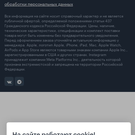
обработки персональных данных
Вся информация на сайте носит справочный характер и не является
публичной офертой, определяемой положениями статьи 437
Гражданского кодекса Российской Федерации. Цены, наличие,
технические характеристики, спецификации и комплект поставки
товара могут быть изменены без предварительного уведомления.
Перед оформлением заказа уточняйте актуальную информацию у
менеджера. Apple, логотип Apple, iPhone, iPad, Mac, Apple Watch,
AirPods и App Store являются товарными знаками компании Apple Inc.,
зарегистрированными в США и других странах. Instagram
принадлежит компании Meta Platforms Inc., деятельность которой
признана экстремистской и запрещена на территории Российской
Федерации.
На сайте работают cookie!