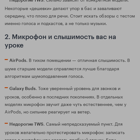
Недорогие TWS
Некоторые «дешевки» делают упор в бас и заваливают
середину, что плохо для речи. Стоит искать обзоры с тестом
именно голоса и подкастов, а не только музыки.
2. Микрофон и слышимость вас на
уроке
. В тихом помещении — отличная слышимость. В
AirPods
шуме старшие модели справляются лучше благодаря
алгоритмам шумоподавления голоса.
. Тоже уверенный уровень для звонков и
Galaxy Buds
уроков, особенно в последних поколениях. В отдельных
моделях микрофон звучит даже чуть естественнее, чем у
AirPods, но сильнее реагирует на ветер.
. Самый непредсказуемый пункт. Для
Недорогие TWS
уроков желательно протестировать микрофон: записать
голос в диктофон или сделать пробный звонок. Если