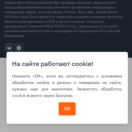
товара могут быть изменены без предварительного уведомления.
Перед оформлением заказа уточняйте актуальную информацию у
менеджера. Apple, логотип Apple, iPhone, iPad, Mac, Apple Watch,
AirPods и App Store являются товарными знаками компании Apple Inc.,
зарегистрированными в США и других странах. Instagram
принадлежит компании Meta Platforms Inc., деятельность которой
признана экстремистской и запрещена на территории Российской
Федерации.
На сайте работают cookie!
Нажмите «ОК», если вы соглашаетесь с условиями
обработки cookie
и данных о поведении на сайте,
нужных нам для аналитики. Запретить обработку
cookie можете через браузер.
ОК