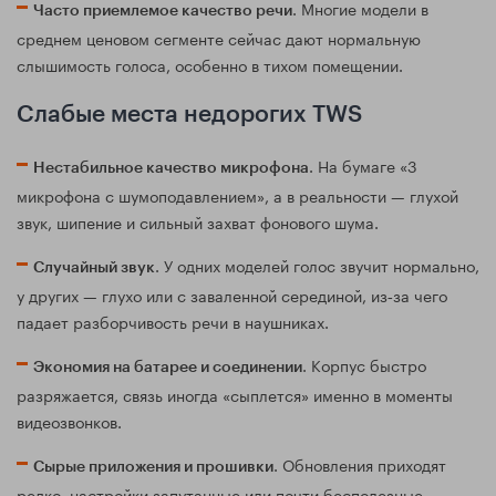
. Многие модели в
Часто приемлемое качество речи
среднем ценовом сегменте сейчас дают нормальную
слышимость голоса, особенно в тихом помещении.
Слабые места недорогих TWS
. На бумаге «3
Нестабильное качество микрофона
микрофона с шумоподавлением», а в реальности — глухой
звук, шипение и сильный захват фонового шума.
. У одних моделей голос звучит нормально,
Случайный звук
у других — глухо или с заваленной серединой, из‑за чего
падает разборчивость речи в наушниках.
. Корпус быстро
Экономия на батарее и соединении
разряжается, связь иногда «сыплется» именно в моменты
видеозвонков.
. Обновления приходят
Сырые приложения и прошивки
редко, настройки запутанные или почти бесполезные.