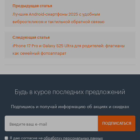
Предыдущая статья
Лучшие Android‑смартфоны 2025 с удобным
виброоткликом и тактильной обратной связью
Следующая статья
iPhone 17 Pro и Galaxy S25 Ultra для родителей: флагманы
как семейный фотоаппарат
Будь в курсе последних предложений
Подпишись и получай информацию об акциях и скидках
ПОДПИСАТЬСЯ
Я даю согласие на
обработку персональных данных