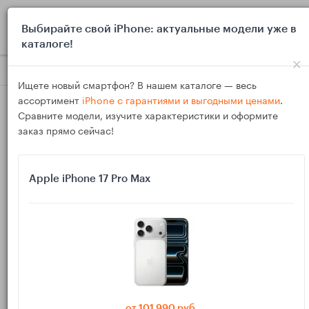
0
Выбирайте свой iPhone: актуальные модели уже в
каталоге!
×
Блог
Обзоры
Сравнение AirPods, Galaxy Buds и недорог
Ищете новый смартфон? В нашем каталоге — весь
ассортимент
iPhone с гарантиями и выгодными ценами
.
Сравните модели, изучите характеристики и оформите
заказ прямо сейчас!
Apple iPhone 17 Pro Max
08
Дек
349
Василий
Сравнение AirPods, Galaxy Buds и недорогих
TWS для онлайн‑языковых курсов
Для онлайн‑языковых курсов важнее не мощный бас, а
четкая речь и понятный микрофон, чтобы вас хорошо
от 101 990 руб.