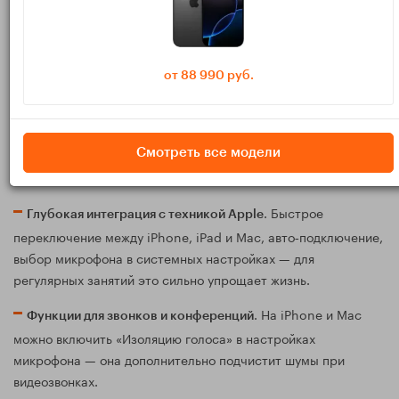
. У Apple довольно
Отличная разборчивость речи
нейтральный, «светлый» звук: середина и верх поданы
чисто, голос не тонет в басе. Это плюс для прослушивания
диалогов, диктантов и аудиозаданий.
от 88 990 руб.
. Даже базовые AirPods
Хорошая работа с микрофонами
обеспечивают достойную слышимость в тихой комнате. В
Смотреть все модели
более дорогих моделях лучше алгоритмы шумоподавления
голоса: они убирают часть фонового шума и оставляют вас.
. Быстрое
Глубокая интеграция с техникой Apple
переключение между iPhone, iPad и Mac, авто‑подключение,
выбор микрофона в системных настройках — для
регулярных занятий это сильно упрощает жизнь.
. На iPhone и Mac
Функции для звонков и конференций
можно включить «Изоляцию голоса» в настройках
микрофона — она дополнительно подчистит шумы при
видеозвонках.