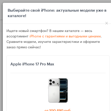
0
Выбирайте свой iPhone: актуальные модели уже в
каталоге!
×
Блог
Инструкции
iPhone не обновляется: не хватает мес
Ищете новый смартфон? В нашем каталоге — весь
ассортимент
iPhone с гарантиями и выгодными ценами
.
Сравните модели, изучите характеристики и оформите
заказ прямо сейчас!
Apple iPhone 17 Pro Max
19
Янв
4280
Василий
iPhone не обновляется: не хватает места,
зависло «Подготовка обновления» или ошибка
— что делать
от 100 490 руб.