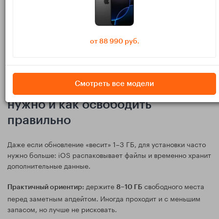
(иногда этого достаточно, чтобы
Перезагрузите iPhone
«разморозить» подготовку).
Если планируете обновлять через компьютер, заранее
от 88 990 руб.
проверьте кабель и порт USB. Для обновлений удобно
использовать
MacBook
или любой ПК с установленным
iTunes.
Смотреть все модели
Не хватает места iOS: сколько
нужно и как освободить
правильно
Даже если обновление «весит» 1–3 ГБ, для установки часто
нужно больше: iOS распаковывает файлы и временно хранит
дополнительные данные.
держите
свободного места
Практичный ориентир:
8–10 ГБ
перед заметным апдейтом. Иногда проходит и с меньшим
запасом, но лучше не рисковать.