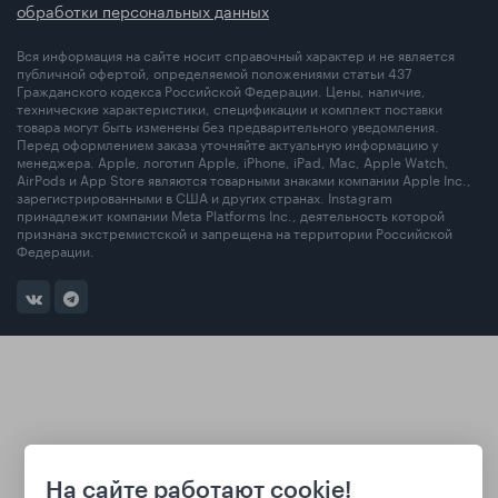
обработки персональных данных
Вся информация на сайте носит справочный характер и не является
публичной офертой, определяемой положениями статьи 437
Гражданского кодекса Российской Федерации. Цены, наличие,
технические характеристики, спецификации и комплект поставки
товара могут быть изменены без предварительного уведомления.
Перед оформлением заказа уточняйте актуальную информацию у
менеджера. Apple, логотип Apple, iPhone, iPad, Mac, Apple Watch,
AirPods и App Store являются товарными знаками компании Apple Inc.,
зарегистрированными в США и других странах. Instagram
принадлежит компании Meta Platforms Inc., деятельность которой
признана экстремистской и запрещена на территории Российской
Федерации.
На сайте работают cookie!