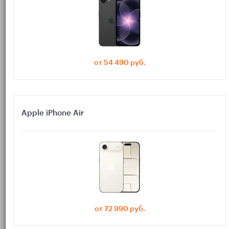
Почему iPhone не обновляется:
самые частые причины
от 54 490 руб.
Обычно проблема упирается в одну (или несколько) типовых
причин:
Apple iPhone Air
— для установки нужно больше свободной
Не хватает места
памяти, чем «весит» само обновление.
— этап подготовки
Зависла «Подготовка обновления iOS»
не двигается из-за нехватки памяти, подвисших процессов
или сбоев сети.
от 72 990 руб.
— сбой загрузки/проверки,
Ошибка обновления