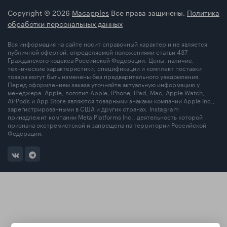
Copyright © 2026
Macapples
Все права защинены.
Политика
обработки персональных данных
Вся информация на сайте носит справочный характер и не является
публичной офертой, определяемой положениями статьи 437
Гражданского кодекса Российской Федерации. Цены, наличие,
технические характеристики, спецификации и комплект поставки
товара могут быть изменены без предварительного уведомления.
Перед оформлением заказа уточняйте актуальную информацию у
менеджера. Apple, логотип Apple, iPhone, iPad, Mac, Apple Watch,
AirPods и App Store являются товарными знаками компании Apple Inc.,
зарегистрированными в США и других странах. Instagram
принадлежит компании Meta Platforms Inc., деятельность которой
признана экстремистской и запрещена на территории Российской
Федерации.