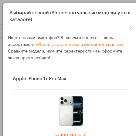
0
Выбирайте свой iPhone: актуальные модели уже в
каталоге!
×
Блог
Выбор и покупка
Топ TWS‑наушников 2025 для фильм
Ищете новый смартфон? В нашем каталоге — весь
ассортимент
iPhone с гарантиями и выгодными ценами
.
Сравните модели, изучите характеристики и оформите
заказ прямо сейчас!
Apple iPhone 17 Pro Max
13
Дек
1044
Василий
Топ TWS‑наушников 2025 для фильмов и
сериалов на планшете: без задержек и боли в
ушах
от 100 490 руб.