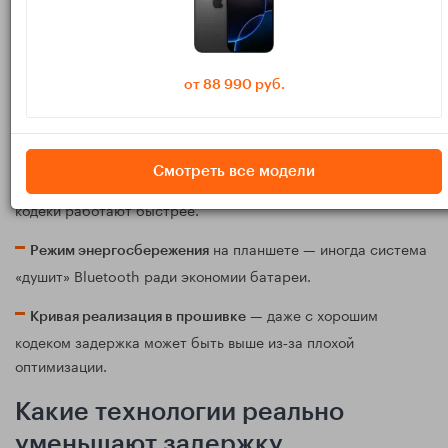
Откуда берётся эта задержка:
от 88 990 руб.
— старые чипы (5.0 и ниже) чаще дают
Версия Bluetooth
большую задержку, чем современные 5.2–5.4.
— SBC (по умолчанию на многих Android)
Кодек
Смотреть все модели
добавляет больше всего задержки; более продвинутые
кодеки работают быстрее.
на планшете — иногда система
Режим энергосбережения
«душит» Bluetooth ради экономии батареи.
— даже с хорошим
Кривая реализация в прошивке
кодеком задержка может быть выше из‑за плохой
оптимизации.
Какие технологии реально
уменьшают задержку