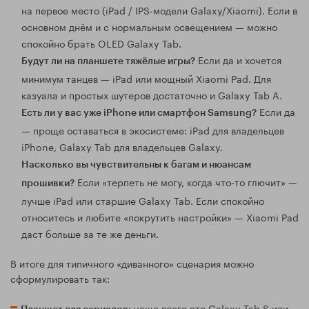
на первое место (iPad / IPS‑модели Galaxy/Xiaomi). Если в
основном днём и с нормальным освещением — можно
спокойно брать OLED Galaxy Tab.
Если да и хочется
Будут ли на планшете тяжёлые игры?
минимум танцев — iPad или мощный Xiaomi Pad. Для
казуала и простых шутеров достаточно и Galaxy Tab A.
Если да
Есть ли у вас уже iPhone или смартфон Samsung?
— проще оставаться в экосистеме: iPad для владельцев
iPhone, Galaxy Tab для владельцев Galaxy.
Насколько вы чувствительны к багам и нюансам
Если «терпеть не могу, когда что‑то глючит» —
прошивки?
лучше iPad или старшие Galaxy Tab. Если спокойно
относитесь и любите «покрутить настройки» — Xiaomi Pad
даст больше за те же деньги.
В итоге для типичного «диванного» сценария можно
сформулировать так:
: чаще всего это Galaxy Tab S или