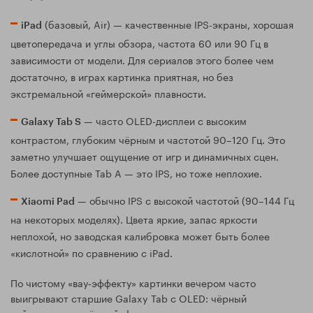
(базовый, Air) — качественные IPS-экраны, хорошая
iPad
цветопередача и углы обзора, частота 60 или 90 Гц в
зависимости от модели. Для сериалов этого более чем
достаточно, в играх картинка приятная, но без
экстремальной «геймерской» плавности.
— часто OLED-дисплеи с высоким
Galaxy Tab S
контрастом, глубоким чёрным и частотой 90–120 Гц. Это
заметно улучшает ощущение от игр и динамичных сцен.
Более доступные Tab A — это IPS, но тоже неплохие.
— обычно IPS с высокой частотой (90–144 Гц
Xiaomi Pad
на некоторых моделях). Цвета яркие, запас яркости
неплохой, но заводская калибровка может быть более
«кислотной» по сравнению с iPad.
По чистому «вау‑эффекту» картинки вечером часто
выигрывают старшие Galaxy Tab с OLED: чёрный