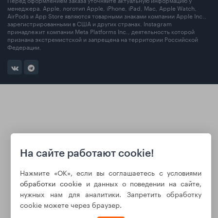
менеджера. Apple, логотип Apple, iPhone, iPad, Mac, Apple Watch,
AirPods и App Store являются товарными знаками компании Apple Inc.,
зарегистрированными в США и других странах. Instagram
принадлежит компании Meta Platforms Inc., деятельность которой
признана экстремистской и запрещена на территории Российской
Федерации.
На сайте работают cookie!
Нажмите «ОК», если вы соглашаетесь с условиями
обработки cookie
и данных о поведении на сайте,
нужных нам для аналитики. Запретить обработку
cookie можете через браузер.