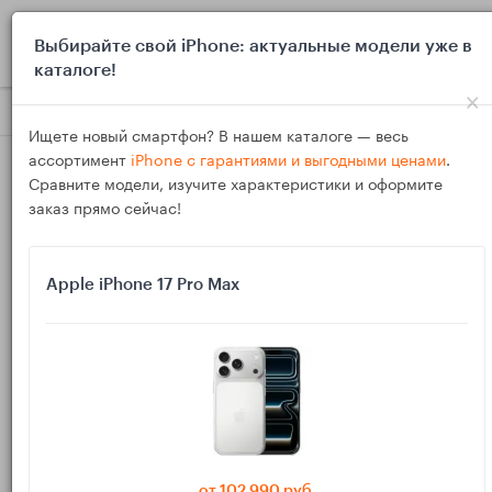
0
Выбирайте свой iPhone: актуальные модели уже в
каталоге!
×
Блог
Обзоры
Galaxy Tab, Xiaomi Pad или iPad: какой пл
Ищете новый смартфон? В нашем каталоге — весь
ассортимент
iPhone с гарантиями и выгодными ценами
.
Сравните модели, изучите характеристики и оформите
заказ прямо сейчас!
Apple iPhone 17 Pro Max
07
Дек
556
Василий
Galaxy Tab, Xiaomi Pad или iPad: какой
планшет удобнее для диванных игр и сериалов
Если планшет нужен не для работы, а чтобы по вечерам
завалиться на диван с сериалом, YouTube и простыми
от 102 990 руб.