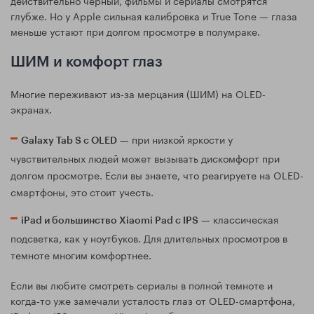
действительно чёрный, фильмы и сериалы смотрятся
глубже. Но у Apple сильная калибровка и True Tone — глаза
меньше устают при долгом просмотре в полумраке.
ШИМ и комфорт глаз
Многие переживают из‑за мерцания (ШИМ) на OLED-
экранах.
— при низкой яркости у
Galaxy Tab S с OLED
чувствительных людей может вызывать дискомфорт при
долгом просмотре. Если вы знаете, что реагируете на OLED-
смартфоны, это стоит учесть.
— классическая
iPad и большинство Xiaomi Pad с IPS
подсветка, как у ноутбуков. Для длительных просмотров в
темноте многим комфортнее.
Если вы любите смотреть сериалы в полной темноте и
когда‑то уже замечали усталость глаз от OLED-смартфона,