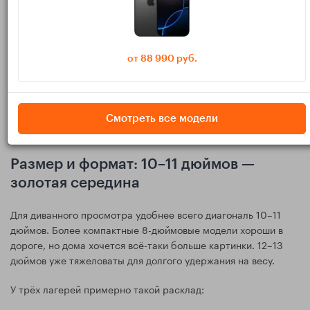
процессоры, большие батареи и частые скидки, но софт и
оптимизация приложений иногда отстают.
Теперь — к конкретным вещам, которые важны именно на
от 88 990 руб.
диване.
Экран: комфорт для сериалов и
Смотреть все модели
YouTube
Размер и формат: 10–11 дюймов —
золотая середина
Для диванного просмотра удобнее всего диагональ 10–11
дюймов. Более компактные 8-дюймовые модели хороши в
дороге, но дома хочется всё-таки больше картинки. 12–13
дюймов уже тяжеловаты для долгого удержания на весу.
У трёх лагерей примерно такой расклад: