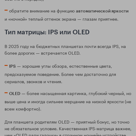
обратите внимание на функцию
автоматической яркости
и «ночной» теплый оттенок экрана — глазам приятнее.
Тип матрицы: IPS или OLED
В 2025 году на бюджетных планшетах почти всегда IPS, на
более дорогих — встречается OLED.
— хорошие углы обзора, естественные цвета,
IPS
предсказуемое поведение. Более чем достаточно для
сериалов, звонков и чтения.
— более насыщенная картинка, глубокий черный, но
OLED
выше цена и иногда сильнее мерцание на низкой яркости (не
всем комфортно).
Для планшета родителям OLED — приятный бонус, но точно
не обязательное условие. Качественная IPS-матрица важнее,
чем «OLED ради галочки» в странном ноунейм-устройстве.