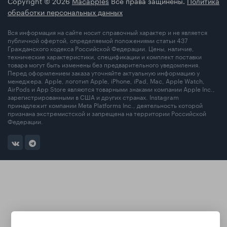
Copyright © 2026
Macapples
Все права защинены.
Политика
обработки персональных данных
Вся информация на сайте носит справочный характер и не является
публичной офертой, определяемой положениями статьи 437
Гражданского кодекса Российской Федерации. Цены, наличие,
технические характеристики, спецификации и комплект поставки
товара могут быть изменены без предварительного уведомления.
Перед оформлением заказа уточняйте актуальную информацию у
менеджера. Apple, логотип Apple, iPhone, iPad, Mac, Apple Watch,
AirPods и App Store являются товарными знаками компании Apple Inc.,
зарегистрированными в США и других странах. Instagram
принадлежит компании Meta Platforms Inc., деятельность которой
признана экстремистской и запрещена на территории Российской
Федерации.