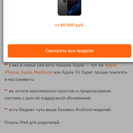
Классический вопрос: взять родителям iPad или Android-
планшет? Оба варианта рабочие, но есть нюансы.
от 88 990 руб.
Когда лучше выбрать iPad для
родителей
Планшеты Apple iPad
— хороший вариант, если:
Смотреть все модели
у вас в семье уже есть техника Apple — тот же
Apple
iPhone
,
Apple Macbook
или Apple TV, будет проще помогать
и настраивать;
вы хотите максимально простую и предсказуемую
систему с долгой поддержкой обновлений;
есть бюджет чуть выше базовых Android-моделей.
Плюсы iPad для родителей: