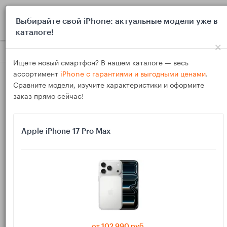
0
Выбирайте свой iPhone: актуальные модели уже в
каталоге!
×
Блог
Выбор и покупка
Какой планшет выбрать родителям
Ищете новый смартфон? В нашем каталоге — весь
ассортимент
iPhone с гарантиями и выгодными ценами
.
Сравните модели, изучите характеристики и оформите
заказ прямо сейчас!
Apple iPhone 17 Pro Max
10
Дек
1045
Василий
Какой планшет выбрать родителям для
сериалов и видеозвонков в 2025 году
Помогаем выбрать понятный и удобный планшет для
родителей в 2025 году: для сериалов, видеосвязи с детьми и
от 102 990 руб.