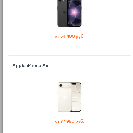
Почему для телемедицины
удобнее планшет, а не телефон
Перед тем как выбирать конкретную модель, важно понять,
от 54 490 руб.
зачем вообще нужен отдельный планшет для телемедицины,
если у родителей уже есть смартфон.
Ключевые преимущества планшета:
Apple iPhone Air
На нём проще разглядеть лицо врача,
Крупный экран.
небольшие надписи в приложениях, результаты анализов и
рекомендации в чате.
Планшет можно
Удобная рамка для видеозвонка.
поставить на подставку на стол и говорить с врачом, не
держа устройство в руках 20–30 минут.
от 77 990 руб.
На большом дисплее легко
Крупные кнопки и шрифты.