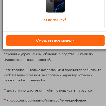
порталы клиник, мессенджеры (WhatsApp, Telegram, Viber)
или обычные видеозвонки.
Фото фрагмента
Переписка и отправка документов.
от 88 990 руб.
анализа, снимка, выписки; ответы врачу в чате.
Через сайты и
Запись на приём и просмотр направлений.
приложения поликлиник, страховых или госуслуг.
Смотреть все модели
просмотр роликов о
Дополнительно, но не обязательно:
лечении и упражнениях, общение с родственниками по
видеосвязи, чтение новостей.
Если главное — только видеозвонки и простая переписка, то
необязательно гнаться за топовыми характеристиками.
Важно, чтобы планшет был:
достаточно
, чтобы не подвисать на звонке;
шустрым
с хорошей
;
фронтальной камерой и микрофоном