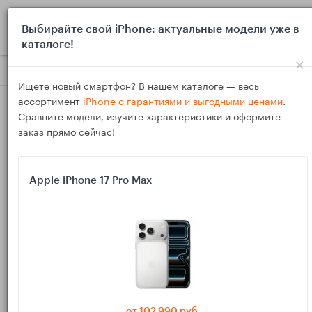
0
Выбирайте свой iPhone: актуальные модели уже в
каталоге!
×
Блог
Выбор и покупка
Какой планшет выбрать родителям
Ищете новый смартфон? В нашем каталоге — весь
ассортимент
iPhone с гарантиями и выгодными ценами
.
Сравните модели, изучите характеристики и оформите
заказ прямо сейчас!
Apple iPhone 17 Pro Max
08
Дек
243
Василий
Какой планшет выбрать родителям для
телемедицины и общения с врачами онлайн
Онлайн‑запись к врачу, видеозвонки терапевту, отправка
анализов через мессенджеры и госприложения всё чаще
от 102 990 руб.