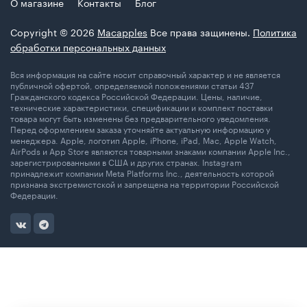
О магазине
Контакты
Блог
Copyright © 2026
Macapples
Все права защинены.
Политика
обработки персональных данных
Вся информация на сайте носит справочный характер и не является
публичной офертой, определяемой положениями статьи 437
Гражданского кодекса Российской Федерации. Цены, наличие,
технические характеристики, спецификации и комплект поставки
товара могут быть изменены без предварительного уведомления.
Перед оформлением заказа уточняйте актуальную информацию у
менеджера. Apple, логотип Apple, iPhone, iPad, Mac, Apple Watch,
AirPods и App Store являются товарными знаками компании Apple Inc.,
зарегистрированными в США и других странах. Instagram
принадлежит компании Meta Platforms Inc., деятельность которой
признана экстремистской и запрещена на территории Российской
Федерации.