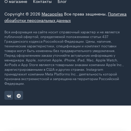
О магазине
Контакты
Блог
Copyright © 2026
Macapples
Все права защинены.
Политика
обработки персональных данных
Вся информация на сайте носит справочный характер и не является
публичной офертой, определяемой положениями статьи 437
Гражданского кодекса Российской Федерации. Цены, наличие,
технические характеристики, спецификации и комплект поставки
товара могут быть изменены без предварительного уведомления.
Перед оформлением заказа уточняйте актуальную информацию у
менеджера. Apple, логотип Apple, iPhone, iPad, Mac, Apple Watch,
AirPods и App Store являются товарными знаками компании Apple Inc.,
зарегистрированными в США и других странах. Instagram
принадлежит компании Meta Platforms Inc., деятельность которой
признана экстремистской и запрещена на территории Российской
Федерации.