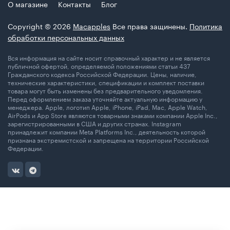
О магазине
Контакты
Блог
Copyright © 2026
Macapples
Все права защинены.
Политика
обработки персональных данных
Вся информация на сайте носит справочный характер и не является
публичной офертой, определяемой положениями статьи 437
Гражданского кодекса Российской Федерации. Цены, наличие,
технические характеристики, спецификации и комплект поставки
товара могут быть изменены без предварительного уведомления.
Перед оформлением заказа уточняйте актуальную информацию у
менеджера. Apple, логотип Apple, iPhone, iPad, Mac, Apple Watch,
AirPods и App Store являются товарными знаками компании Apple Inc.,
зарегистрированными в США и других странах. Instagram
принадлежит компании Meta Platforms Inc., деятельность которой
признана экстремистской и запрещена на территории Российской
Федерации.