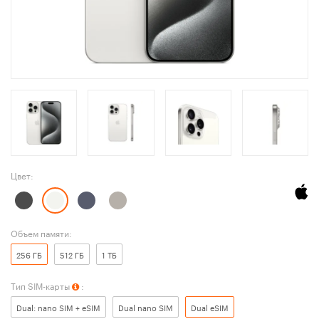
Цвет:
Объем памяти:
256 ГБ
512 ГБ
1 ТБ
Тип SIM-карты
:
Dual: nano SIM + eSIM
Dual nano SIM
Dual eSIM