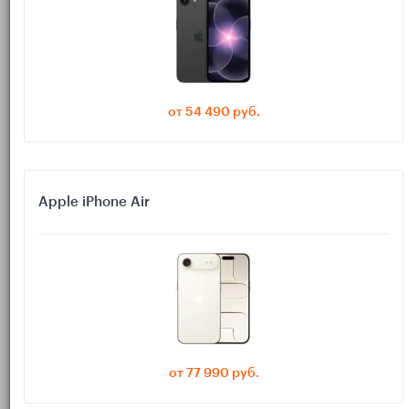
«банковский» смартфон
Сначала определим круг типичных задач, чтобы понимать,
какие характеристики нам принципиальны.
от 54 490 руб.
Авторизация в онлайн-банке и на Госуслугах: по паролю,
биометрии, через СМС- или push-коды.
Оплата покупок телефоном в магазинах через NFC-
кошелёк и банковские приложения.
Apple iPhone Air
Подтверждение входа в другие сервисы (2FA-коды,
одноразовые пароли, уведомления банка).
Чтение и отправка документов, сканы и фото чеков,
квитанций, паспортов.
Видеозвонки в банке или госорганах (удалённые
консультации, подтверждение личности).
от 77 990 руб.