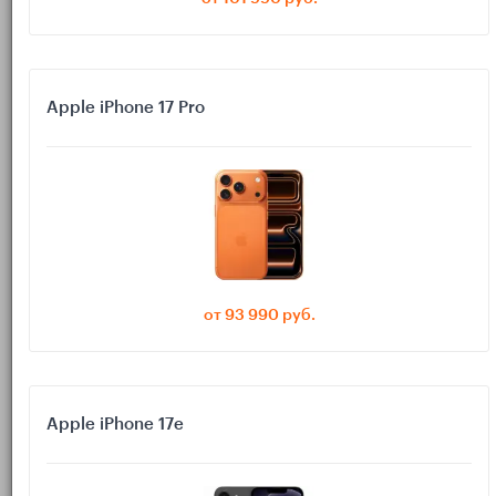
справки и уведомления. Для этого не нужен флагман, а
нужен надёжный смартфон с актуальной системой, NFC и
нормальной батареей. Разбираем, что важно в 2026 году и
как не переплатить за лишнее.
Apple iPhone 17 Pro
Смартфон сегодня — это не только звонки и мессенджеры.
Через него мы заходим в онлайн-банкинг, оплачиваем
покупки, авторизуемся на Госуслугах, подписываем
документы и подтверждаем вход в десятки сервисов.
Ошибка при выборе телефона оборачивается не только
неудобством, но и риском потерять доступ к важным
сервисам или, в худшем случае, деньги.
от 93 990 руб.
В 2026 году, чтобы комфортно пользоваться онлайн-банком
и Госуслугами, не нужен дорогой флагман. Важно другое:
поддержка системы, безопасность, NFC для платежей,
стабильный интернет и удобный экран. Разберёмся, что
Apple iPhone 17e
действительно важно, а на чём можно смело экономить.
Какие задачи должен закрывать