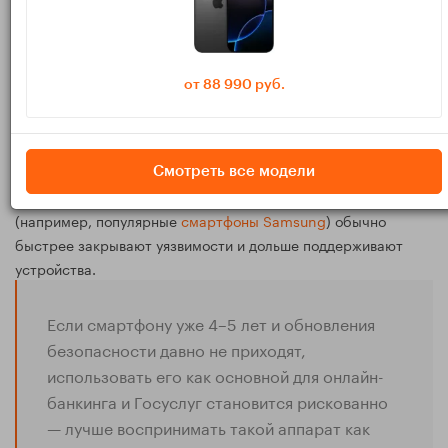
. В 2026 году целесообразно брать
Версия Android
устройство минимум на Android 14, лучше — с обещанным
обновлением до Android 15 и выше.
от 88 990 руб.
. Желательно, чтобы
Срок поддержки от производителя
смартфон получал хотя бы 3–4 года обновлений
безопасности с момента выхода модели.
Смотреть все модели
. Крупные бренды
Политика безопасности бренда
(например, популярные
смартфоны Samsung
) обычно
быстрее закрывают уязвимости и дольше поддерживают
устройства.
Если смартфону уже 4–5 лет и обновления
безопасности давно не приходят,
использовать его как основной для онлайн-
банкинга и Госуслуг становится рискованно
— лучше воспринимать такой аппарат как