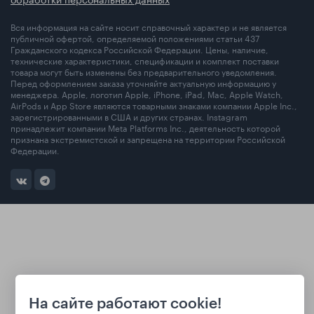
Вся информация на сайте носит справочный характер и не является
публичной офертой, определяемой положениями статьи 437
Гражданского кодекса Российской Федерации. Цены, наличие,
технические характеристики, спецификации и комплект поставки
товара могут быть изменены без предварительного уведомления.
Перед оформлением заказа уточняйте актуальную информацию у
менеджера. Apple, логотип Apple, iPhone, iPad, Mac, Apple Watch,
AirPods и App Store являются товарными знаками компании Apple Inc.,
зарегистрированными в США и других странах. Instagram
принадлежит компании Meta Platforms Inc., деятельность которой
признана экстремистской и запрещена на территории Российской
Федерации.
На сайте работают cookie!