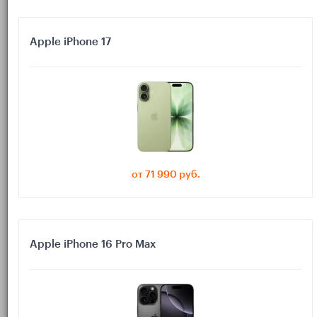
Под такие сценарии смартфону не нужна супермощная
камера или экран с частотой 120 Гц, зато критичны
надёжная связь, актуальная система безопасности,
Apple iPhone 17
поддержка NFC и удобная разблокировка.
ОС и обновления: фундамент
безопасности
Безопасность онлайн-банкинга и Госуслуг напрямую зависит
от того, насколько свежая система на вашем смартфоне.
Уязвимости в старых версиях Android и iOS активно
от 71 990 руб.
используют мошенники, а многие банковские приложения
просто перестают запускаться на совсем древних
прошивках.
Apple iPhone 16 Pro Max
Android: на что смотреть в 2026
При выборе Android-смартфона для онлайн-банкинга
обращайте внимание на такие моменты: