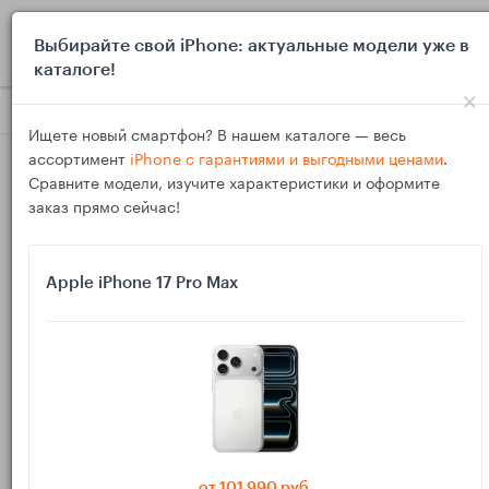
0
Выбирайте свой iPhone: актуальные модели уже в
каталоге!
×
Блог
Выбор и покупка
Как выбрать смартфон для онлайн-
Ищете новый смартфон? В нашем каталоге — весь
ассортимент
iPhone с гарантиями и выгодными ценами
.
Сравните модели, изучите характеристики и оформите
заказ прямо сейчас!
Apple iPhone 17 Pro Max
09
Дек
2318
Василий
Как выбрать смартфон для онлайн-банкинга и
Госуслуг в 2026 без лишних трат
Онлайн-банкинг и Госуслуги сегодня нужны почти всем:
платить счета и штрафы, записываться к врачу, получать
от 101 990 руб.