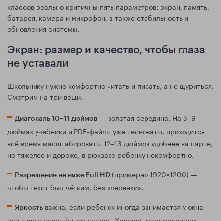
классов реально критичны пять параметров: экран, память,
батарея, камера и микрофон, а также стабильность и
обновления системы.
Экран: размер и качество, чтобы глаза
не уставали
Школьнику нужно комфортно читать и писать, а не щуриться.
Смотрим на три вещи.
— золотая середина. На 8–9
Диагональ 10–11 дюймов
дюймах учебники и PDF‑файлы уже тесноваты, приходится
всё время масштабировать. 12–13 дюймов удобнее на парте,
но тяжелее и дороже, в рюкзаке ребёнку некомфортно.
(примерно 1920×1200) —
Разрешение не ниже Full HD
чтобы текст был чётким, без «лесенки».
важна, если ребёнок иногда занимается у окна
Яркость
или в ярко освещённом классе. Хорошо, если максимум