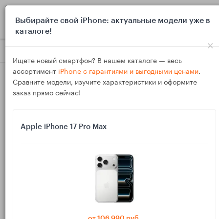
0
Выбирайте свой iPhone: актуальные модели уже в
каталоге!
×
Блог
Выбор и покупка
Как выбрать iPad или Android‑пл
Ищете новый смартфон? В нашем каталоге — весь
ассортимент
iPhone с гарантиями и выгодными ценами
.
Сравните модели, изучите характеристики и оформите
заказ прямо сейчас!
Apple iPhone 17 Pro Max
01
Дек
352
Василий
Как выбрать iPad или Android‑планшет для
младшей школы
Планшет в младшей школе всё чаще нужен так же, как
от 106 990 руб.