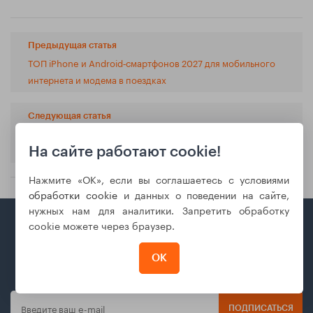
Предыдущая статья
ТОП iPhone и Android‑смартфонов 2027 для мобильного
интернета и модема в поездках
Следующая статья
Смартфон-«рабочий блокнот»: как выбрать модель для
заметок, диктовки и сканов
На сайте работают cookie!
Нажмите «ОК», если вы соглашаетесь с условиями
обработки cookie
и данных о поведении на сайте,
нужных нам для аналитики. Запретить обработку
cookie можете через браузер.
Будь в курсе последних предложений
ОК
Подпишись и получай информацию об акциях и скидках
ПОДПИСАТЬСЯ