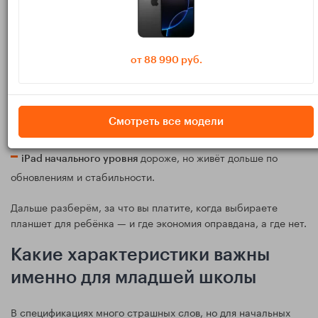
3. Сколько вы готовы потратить
от 88 990 руб.
Для реальных задач младшей школы не нужен топовый
планшет уровня «игровой монстр». В большинстве случаев:
закрывает базу: учебники, браузер и
Бюджетный Android
Смотреть все модели
видеозвонки.
дороже, но живёт дольше по
iPad начального уровня
обновлениям и стабильности.
Дальше разберём, за что вы платите, когда выбираете
планшет для ребёнка — и где экономия оправдана, а где нет.
Какие характеристики важны
именно для младшей школы
В спецификациях много страшных слов, но для начальных