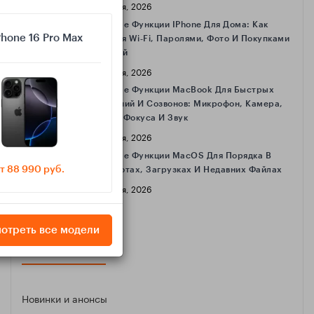
16 Апреля, 2026
Полезные Функции IPhone Для Дома: Как
Phone 16 Pro Max
Делиться Wi‑Fi, Паролями, Фото И Покупками
С Семьёй
16 Апреля, 2026
Полезные Функции MacBook Для Быстрых
Совещаний И Созвонов: Микрофон, Камера,
Режимы Фокуса И Звук
16 Апреля, 2026
Полезные Функции MacOS Для Порядка В
т 88 990 руб.
Скриншотах, Загрузках И Недавних Файлах
16 Апреля, 2026
отреть все модели
КАТЕГОРИИ
Новинки и анонсы