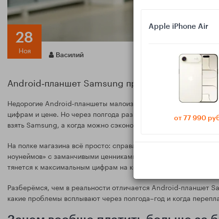
Apple iPhone Air
28
Ноя
Василий
Android‑планшет Samsung против бюджетного ки
Недорогие Android‑планшеты малоизвестных китайских брендо
цифрам и цене. Но через полгода разница заметна в экране, с
от 77 990 ру
взять Samsung, а когда можно сэкономить на «китайце».
На полке магазина всё просто: справа аккуратно выстроился 
ноунеймов» c заманчивыми ценниками и надписями «8 ГБ RAM, 2
тянется к максимальным цифрам на коробке, но именно здесь 
Разберёмся, чем в реальности отличается Android‑планшет Sa
какие проблемы всплывают через полгода–год и когда перепла