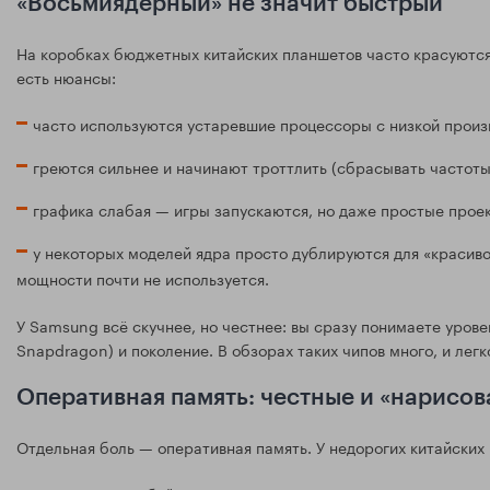
«Восьмиядерный» не значит быстрый
На коробках бюджетных китайских планшетов часто красуются
есть нюансы:
часто используются устаревшие процессоры с низкой произ
греются сильнее и начинают троттлить (сбрасывать частоты)
графика слабая — игры запускаются, но даже простые прое
у некоторых моделей ядра просто дублируются для «красиво
мощности почти не используется.
У Samsung всё скучнее, но честнее: вы сразу понимаете уров
Snapdragon) и поколение. В обзорах таких чипов много, и легк
Оперативная память: честные и «нарисов
Отдельная боль — оперативная память. У недорогих китайских 