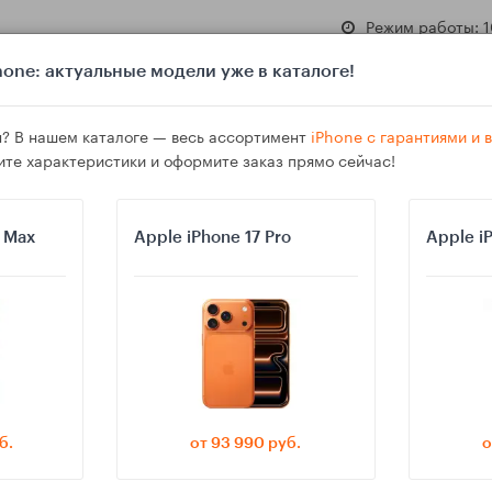
Режим работы: 1
one: актуальные модели уже в каталоге!
? В нашем каталоге — весь ассортимент
iPhone с гарантиями и
ите характеристики и оформите заказ прямо сейчас!
азине
Гарантия
Доставка
o Max
Apple iPhone 17 Pro
Apple i
го китайского бренда: где экономия выходит боком
б.
от 93 990 руб.
о