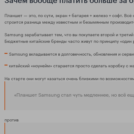
Зачем вообще платить больше за 
Планшет — это, по сути, экран + батарея + железо + софт. Вс
строится разница между известным и безымянным производит
Samsung зарабатывает тем, что вы покупаете второй и третий
Бюджетные китайские бренды часто живут по принципу «один р
Samsung вкладывается в долговечность, обновления и серви
китайский «ноунейм» старается просто сделать коробку с 
На старте они могут казаться очень близкими по возможностям
«Планшет Samsung стал чуть медленнее, но всё ещ
против