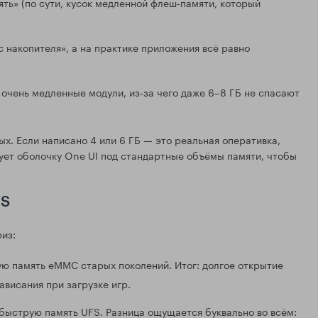
ять» (по сути, кусок медленной флеш‑памяти, который
 накопителя», а на практике приложения всё равно
 очень медленные модули, из‑за чего даже 6–8 ГБ не спасают
. Если написано 4 или 6 ГБ — это реальная оперативка,
ует оболочку One UI под стандартные объёмы памяти, чтобы
FS
из:
ю память eMMC старых поколений. Итог: долгое открытие
ависания при загрузке игр.
быструю память UFS. Разница ощущается буквально во всём: