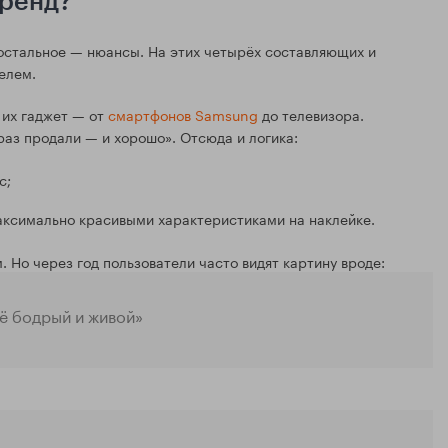
бренд?
ё остальное — нюансы. На этих четырёх составляющих и
елем.
 их гаджет — от
смартфонов Samsung
до телевизора.
аз продали — и хорошо». Отсюда и логика:
с;
максимально красивыми характеристиками на наклейке.
. Но через год пользователи часто видят картину вроде:
ё бодрый и живой»