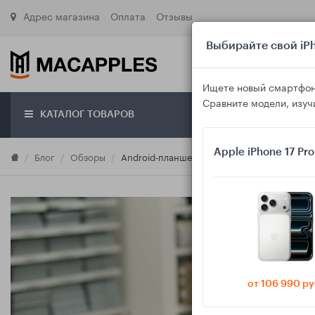
Адрес магазина
Оплата
Отзывы
Выбирайте свой iPh
Ищете новый смартфон
Сравните модели, изуч
КАТАЛОГ ТОВАРОВ
О маг
Apple iPhone 17 Pr
Блог
Обзоры
Android‑планшет Samsung против бюджетно
от 106 990 ру