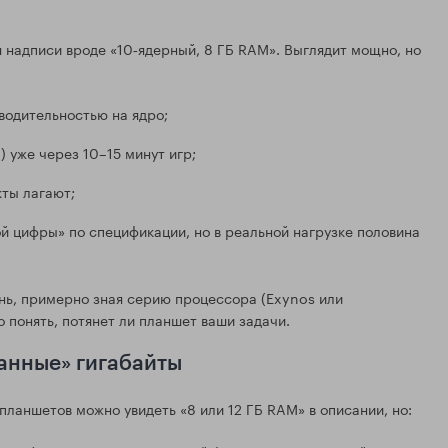
 надписи вроде «10‑ядерный, 8 ГБ RAM». Выглядит мощно, но
водительностью на ядро;
 уже через 10–15 минут игр;
кты лагают;
й цифры» по спецификации, но в реальной нагрузке половина
ень, примерно зная серию процессора (Exynos или
о понять, потянет ли планшет ваши задачи.
анные» гигабайты
планшетов можно увидеть «8 или 12 ГБ RAM» в описании, но: