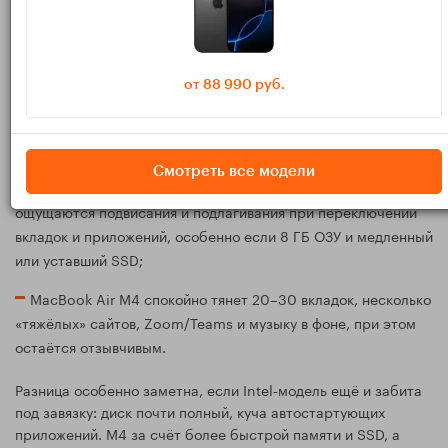
Браузер, почта, мессенджеры
от 88 990 руб.
Если вы в основном живёте в браузере, работаете с
документами в сети, почтой, мессенджерами, CRM и
параллельно держите открытыми десяток вкладок, то:
Смотреть все модели
на старом MacBook Air Intel уже довольно часто
ощущаются подвисания и подлагивания при переключении
вкладок и приложений, особенно если 8 ГБ ОЗУ и медленный
или уставший SSD;
MacBook Air M4 спокойно тянет 20–30 вкладок, несколько
«тяжёлых» сайтов, Zoom/Teams и музыку в фоне, при этом
остаётся отзывчивым.
Разница особенно заметна, если Intel‑модель ещё и забита
под завязку: диск почти полный, куча автостартующих
приложений. M4 за счёт более быстрой памяти и SSD, а