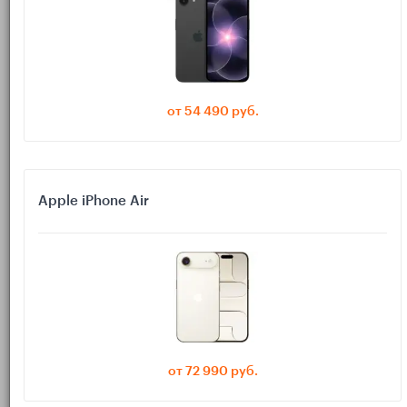
MacBook Air 2015–2017 — классический дизайн с портами
USB‑A, MagSafe 2 и старым экраном с невысоким
разрешением;
MacBook Air 2018–2019 — новый тонкий корпус,
от 54 490 руб.
Retina‑экран, но ещё 2‑ядерные Intel‑процессоры;
MacBook Air 2020 (Intel) — тот же дизайн, но уже с
4‑ядерным Intel и улучшенной клавиатурой.
Apple iPhone Air
Любой из них сегодня продаётся на вторичном рынке и
формально ещё может работать. Но есть нюанс: Apple
постепенно сокращает поддержку старых Intel‑Mac, а
требования к производительности программ и сайтов
растут.
MacBook Air M4 — это уже поколение на чипах Apple
Silicon:
от 72 990 руб.
ARM‑архитектура, как у iPhone и
планшетов Apple iPad
, но