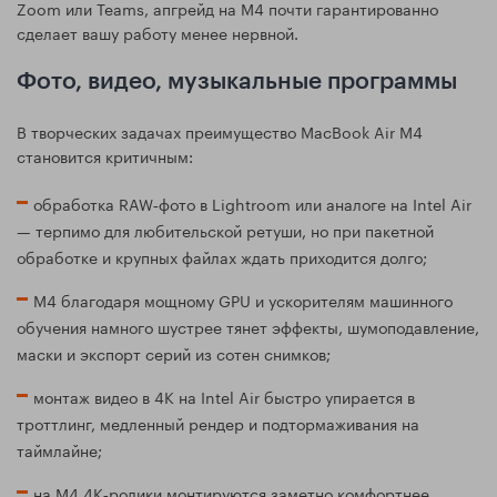
Zoom или Teams, апгрейд на M4 почти гарантированно
сделает вашу работу менее нервной.
Фото, видео, музыкальные программы
В творческих задачах преимущество MacBook Air M4
становится критичным:
обработка RAW‑фото в Lightroom или аналоге на Intel Air
— терпимо для любительской ретуши, но при пакетной
обработке и крупных файлах ждать приходится долго;
M4 благодаря мощному GPU и ускорителям машинного
обучения намного шустрее тянет эффекты, шумоподавление,
маски и экспорт серий из сотен снимков;
монтаж видео в 4K на Intel Air быстро упирается в
троттлинг, медленный рендер и подтормаживания на
таймлайне;
на M4 4K‑ролики монтируются заметно комфортнее,