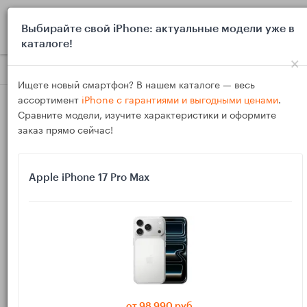
0
Выбирайте свой iPhone: актуальные модели уже в
каталоге!
×
Блог
Обзоры
MacBook Air на M4 против MacBook Air на In
Ищете новый смартфон? В нашем каталоге — весь
ассортимент
iPhone с гарантиями и выгодными ценами
.
Сравните модели, изучите характеристики и оформите
заказ прямо сейчас!
Apple iPhone 17 Pro Max
25
Ноя
2546
Василий
MacBook Air на M4 против MacBook Air на Intel
б/у: стоит ли апгрейд
Сравниваем MacBook Air на чипе M4 и старые MacBook Air
на Intel с вторичного рынка. Оцениваем скорость в
от 98 990 руб.