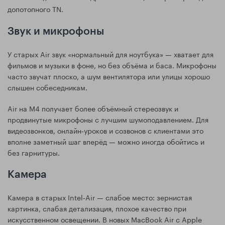
допотопного TN.
Звук и микрофоны
У старых Air звук «нормальный для ноутбука» — хватает для
фильмов и музыки в фоне, но без объёма и баса. Микрофоны
часто звучат плоско, а шум вентилятора или улицы хорошо
слышен собеседникам.
Air на M4 получает более объёмный стереозвук и
продвинутые микрофоны с лучшим шумоподавлением. Для
видеозвонков, онлайн‑уроков и созвонов с клиентами это
вполне заметный шаг вперёд — можно иногда обойтись и
без гарнитуры.
Камера
Камера в старых Intel‑Air — слабое место: зернистая
картинка, слабая детализация, плохое качество при
искусственном освещении. В новых MacBook Air с Apple