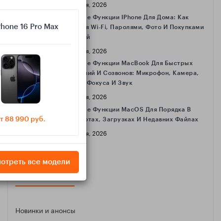
16 Апреля, 2026
Полезные Функции IPhone Для Дома: Как
Phone 16 Pro Max
Делиться Wi‑Fi, Паролями, Фото И Покупками
С Семьёй
16 Апреля, 2026
Полезные Функции MacBook Для Быстрых
Совещаний И Созвонов: Микрофон, Камера,
Режимы Фокуса И Звук
16 Апреля, 2026
Полезные Функции MacOS Для Порядка В
т 88 990 руб.
Скриншотах, Загрузках И Недавних Файлах
16 Апреля, 2026
отреть все модели
КАТЕГОРИИ
Новинки и анонсы