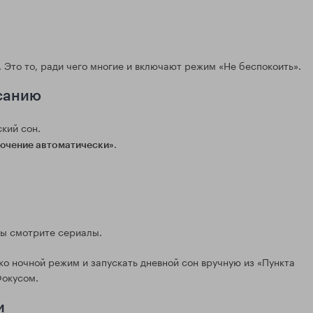
 Это то, ради чего многие и включают режим «Не беспокоить».
исанию
кий сон.
.
ючение автоматически»
вы смотрите сериалы.
ко ночной режим и запускать дневной сон вручную из «Пункта
Фокусом.
и