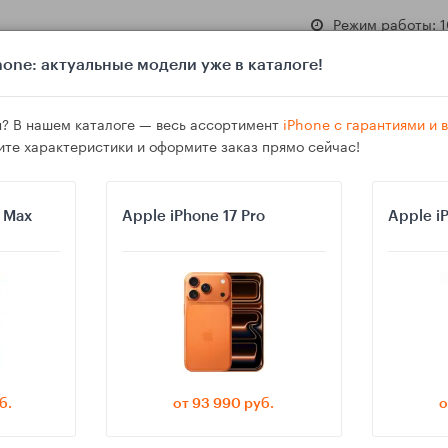
Режим работы: 1
one: актуальные модели уже в каталоге!
? В нашем каталоге — весь ассортимент
iPhone с гарантиями и
ите характеристики и оформите заказ прямо сейчас!
азине
Гарантия
Доставка
o Max
Apple iPhone 17 Pro
Apple i
ем уведомления iPhone, Android и телевизора по расписанию
б.
от 93 990 руб.
о