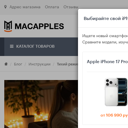
Адрес магазина
Оплата
Отзывы
Выбирайте свой iPh
Ищете новый смартфон
Сравните модели, изуч
КАТАЛОГ ТОВАРОВ
О маг
Apple iPhone 17 Pr
Блог
Инструкции
Тихий режим дома с детьми: настраива
от 106 990 ру