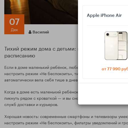
Apple iPhone Air
07
Дек
Василий
Тихий режим дома с детьми: настраиваем уведом
расписанию
Если в доме маленький ребёнок, любой звонок или уведомление
от 77 990 ру
настроить режим «Не беспокоить», тихие уведомления и распис
автоматически вела себя тише в дневной и ночной сон ребёнка
Когда в доме есть маленький ребёнок, понятие «тихий дом» п
пикнуть рядом с кроваткой — и вы снова укачиваете. К этому 
служб доставки и курьеров.
Хорошая новость: современные смартфоны и телевизоры умеют
настроить режим «Не беспокоить», фильтры уведомлений и гро