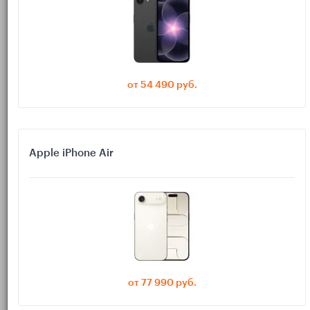
именно сценарий вам нужен:
Вы пишете пару часов в день и хотите периодически
проверять мессенджеры.
Вы работаете над большой задачей (книга, диплом, отчёт)
от 54 490 руб.
и готовы на радикальную тишину.
Вы пишете в офисе или кафе, где много внешних
отвлечений.
Apple iPhone Air
От сценария зависит, насколько жёстко вы будете
ограничивать уведомления и доступ к приложениям.
Лучше сначала сделать режим максимально
жёстким, а затем по чуть-чуть ослаблять. Так
вы быстрее поймёте, какие уведомления и
приложения вам действительно нужны.
от 77 990 руб.