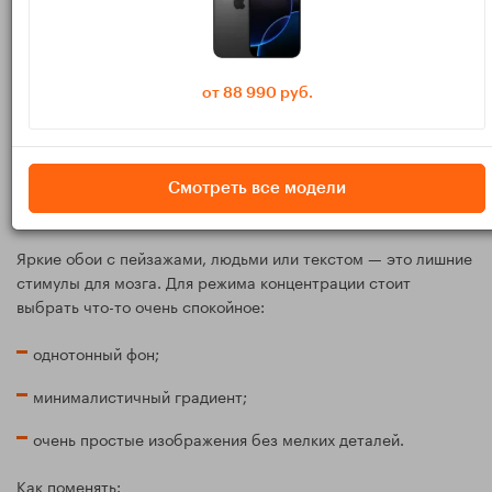
При необходимости уменьшите размер значков или
включите сортировку по дате, чтобы не утонуть в хаосе.
Если вы пишете на MacBook, который одновременно
от 88 990 руб.
используется для всего подряд, заведите отдельную папку
типа «Рабочий стол (обычный)» и периодически
складывайте туда всё, что мешает.
Смотреть все модели
2.2. Меняем обои на нейтральные
Яркие обои с пейзажами, людьми или текстом — это лишние
стимулы для мозга. Для режима концентрации стоит
выбрать что-то очень спокойное:
однотонный фон;
минималистичный градиент;
очень простые изображения без мелких деталей.
Как поменять: