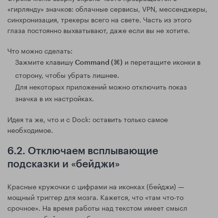
«гирлянду» значков: облачные сервисы, VPN, мессенджеры,
синхронизация, трекеры всего на свете. Часть из этого
глаза постоянно выхватывают, даже если вы не хотите.
Что можно сделать:
Зажмите клавишу
и перетащите иконки в
Command (⌘)
сторону, чтобы убрать лишнее.
Для некоторых приложений можно отключить показ
значка в их настройках.
Идея та же, что и с Dock: оставить только самое
необходимое.
6.2. Отключаем всплывающие
подсказки и «бейджи»
Красные кружочки с цифрами на иконках (бейджи) —
мощный триггер для мозга. Кажется, что «там что-то
срочное». На время работы над текстом имеет смысл
отключить бейджи хотя бы у мессенджеров и почты.