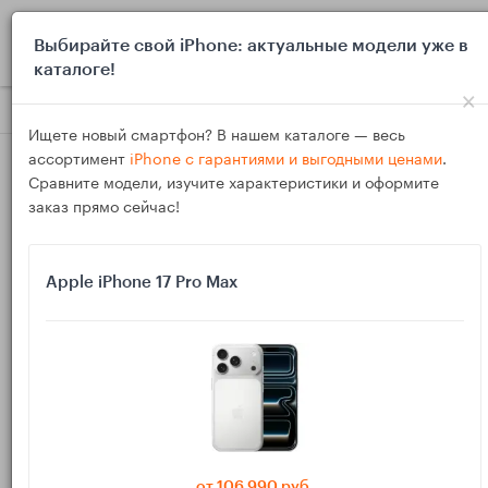
0
Выбирайте свой iPhone: актуальные модели уже в
каталоге!
×
Блог
Инструкции
Пошаговая настройка MacBook как «п
Ищете новый смартфон? В нашем каталоге — весь
ассортимент
iPhone с гарантиями и выгодными ценами
.
Сравните модели, изучите характеристики и оформите
заказ прямо сейчас!
Apple iPhone 17 Pro Max
13
Дек
707
Василий
Пошаговая настройка MacBook как «пишущей
машинки» без отвлечений
Хотите превратить MacBook в спокойное место для текста
— без баннеров, всплывающих уведомлений и соблазна «на
от 106 990 руб.