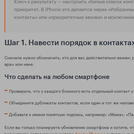
Ключ к результату — настроить «белый список конта
приоритет. В iPhone это делается через «Избранны
контакты» или «приоритетные звонки» и исключения
Шаг 1. Навести порядок в контакта
Сначала нужно обозначить, кто для вас действительно важен: р
врач или няня.
Что сделать на любом смартфоне
Проверьте, что у каждого близкого есть отдельный контакт
Объедините дубликаты контактов, если один и тот же челове
Добавьте к имени понятную подпись, например: «Мама», «Па
Если вы только планируете обновление смартфона и хотите, ч
посмотрите современные модели
Apple iPhone
и актуальные
с