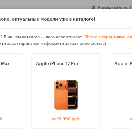
Режим работы: 1
one: актуальные модели уже в каталоге!
? В нашем каталоге — весь ассортимент
iPhone с гарантиями и
ите характеристики и оформите заказ прямо сейчас!
азине
Гарантия
Доставка
o Max
Apple iPhone 17 Pro
Apple i
 не пропустить важные звонки от семьи
б.
от 91 990 руб.
о