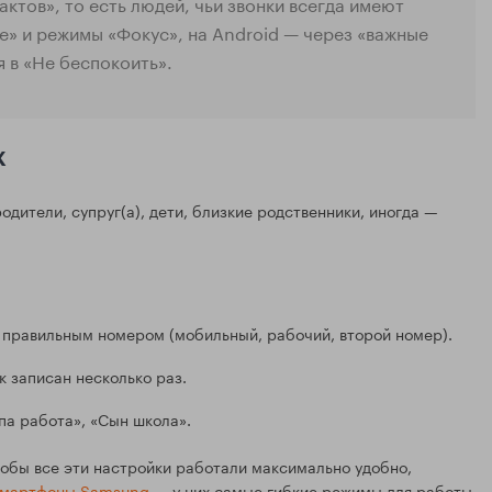
ктов», то есть людей, чьи звонки всегда имеют
е» и режимы «Фокус», на Android — через «важные
 в «Не беспокоить».
х
одители, супруг(а), дети, близкие родственники, иногда —
 с правильным номером (мобильный, рабочий, второй номер).
к записан несколько раз.
па работа», «Сын школа».
тобы все эти настройки работали максимально удобно,
мартфоны Samsung
— у них самые гибкие режимы для работы