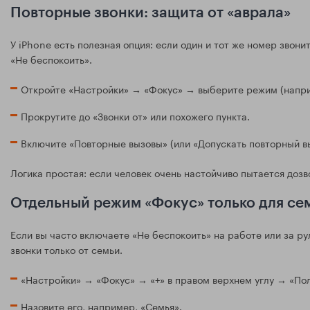
Повторные звонки: защита от «аврала»
У iPhone есть полезная опция: если один и тот же номер звони
«Не беспокоить».
Откройте «Настройки» → «Фокус» → выберите режим (напри
Прокрутите до «Звонки от» или похожего пункта.
Включите «Повторные вызовы» (или «Допускать повторный вы
Логика простая: если человек очень настойчиво пытается дозв
Отдельный режим «Фокус» только для се
Если вы часто включаете «Не беспокоить» на работе или за р
звонки только от семьи.
«Настройки» → «Фокус» → «+» в правом верхнем углу → «По
Назовите его, например, «Семья».