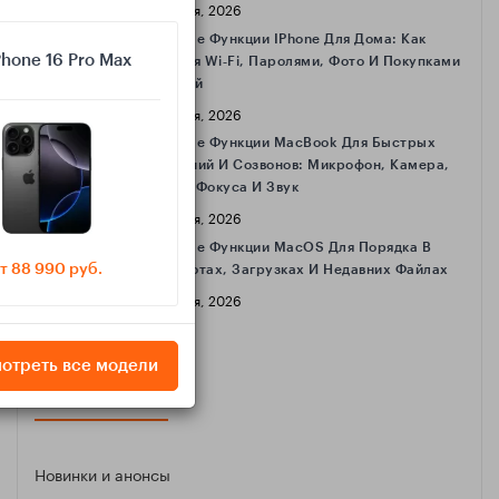
16 Апреля, 2026
Полезные Функции IPhone Для Дома: Как
Phone 16 Pro Max
Делиться Wi‑Fi, Паролями, Фото И Покупками
С Семьёй
16 Апреля, 2026
Полезные Функции MacBook Для Быстрых
Совещаний И Созвонов: Микрофон, Камера,
Режимы Фокуса И Звук
16 Апреля, 2026
Полезные Функции MacOS Для Порядка В
т 88 990 руб.
Скриншотах, Загрузках И Недавних Файлах
16 Апреля, 2026
отреть все модели
КАТЕГОРИИ
Новинки и анонсы