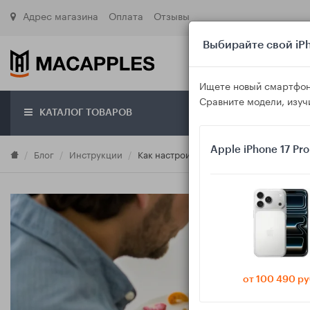
Адрес магазина
Оплата
Отзывы
Выбирайте свой iPh
Ищете новый смартфон
Сравните модели, изуч
КАТАЛОГ ТОВАРОВ
О маг
Apple iPhone 17 Pr
Блог
Инструкции
Как настроить iPhone и Android, чтобы
от 100 490 ру