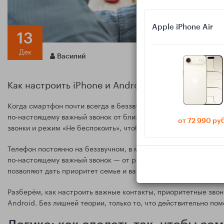
Apple iPhone Air
13
Дек
Василий
Как настроить iPhone и Android, чтобы не пропу
Когда смартфон почти всегда в беззвучном режиме и из мессе
по‑настоящему важный звонок от близких. Разбираемся, как н
от 72 990 ру
звонки и режим «Не беспокоить», чтобы семья всегда дозвонил
Телефон постоянно на беззвучном, в мессенджерах сотни увед
по‑настоящему важный звонок — от родных. Чтобы такого не п
позволяют дать приоритет семье и важным людям.
Разберём, как настроить важные контакты, приоритетные звонк
Android. Без лишней теории, только то, что действительно пом