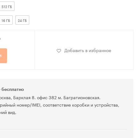
512 ГБ
16 ГБ
24 ГБ
₽
Добавить в избранное
и
 бесплатно
осква, Барклая 8. офис 382 м. Багратионовская.
рийный номер/IMEI, соответствие коробки и устройства,
ний вид.