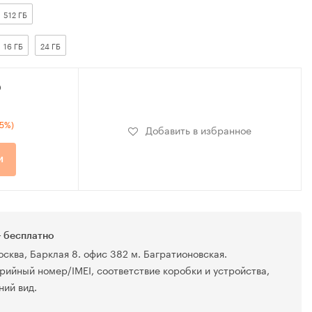
512 ГБ
16 ГБ
24 ГБ
₽
35%)
Добавить в избранное
и
 бесплатно
осква, Барклая 8. офис 382 м. Багратионовская.
рийный номер/IMEI, соответствие коробки и устройства,
ний вид.