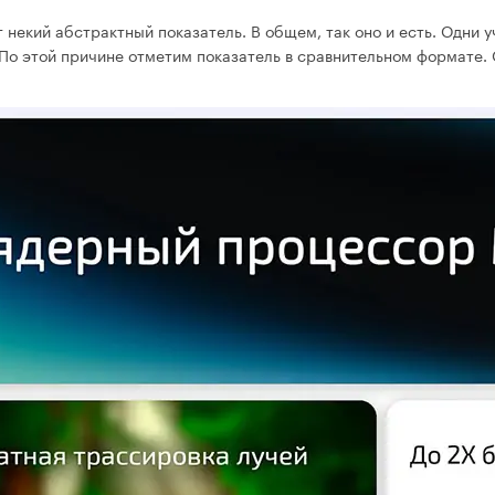
т некий абстрактный показатель. В общем, так оно и есть. Одни
По этой причине отметим показатель в сравнительном формате. 