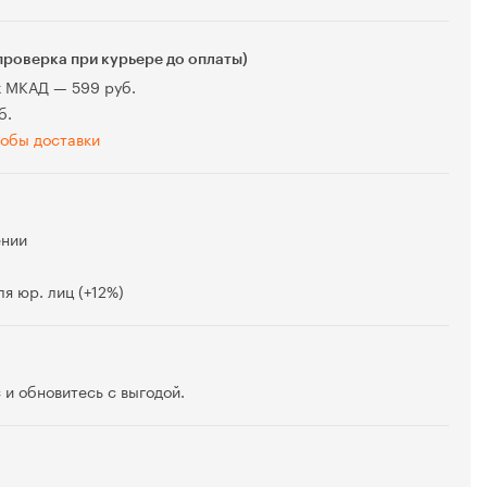
проверка при курьере до оплаты)
х МКАД — 599 руб.
б.
обы доставки
ении
я юр. лиц (+12%)
 и обновитесь с выгодой.