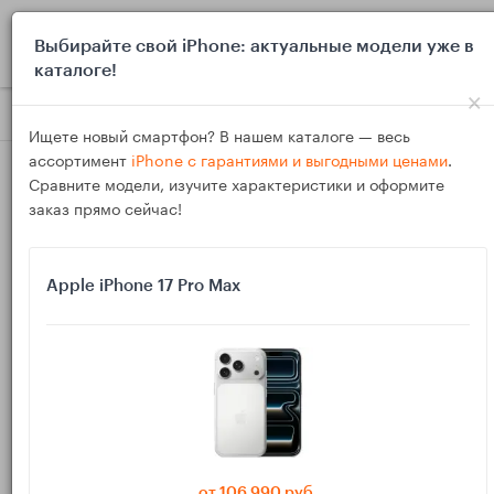
0
Выбирайте свой iPhone: актуальные модели уже в
каталоге!
×
Блог
Обзоры
Samsung Galaxy или iPhone: что удобнее дл
Ищете новый смартфон? В нашем каталоге — весь
ассортимент
iPhone с гарантиями и выгодными ценами
.
Сравните модели, изучите характеристики и оформите
заказ прямо сейчас!
Apple iPhone 17 Pro Max
27
Мар
232
Василий
Samsung Galaxy или iPhone: что удобнее для
съемки текста, перевода и копирования с
камеры
от 106 990 руб.