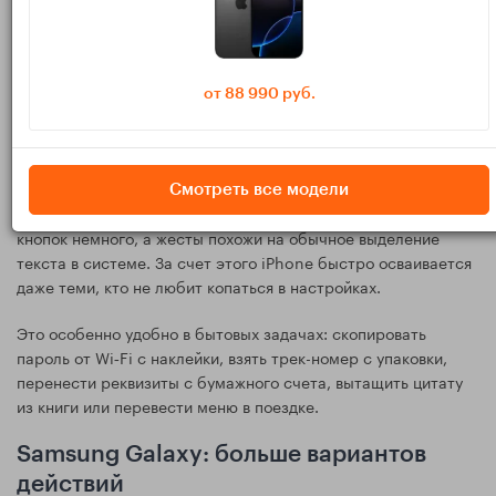
Сильная сторона iPhone — очень понятный сценарий. Во
многих случаях система сама понимает, что в кадре есть
текст, и предлагает взаимодействие с ним. Это удобно, если
нужно быстро скопировать абзац, номер заказа или адрес с
от 88 990 руб.
бумажки, экрана ноутбука, коробки или объявления.
Обычно логика такая: открыли камеру или фото, увидели
значок распознавания текста, нажали, выделили нужный
Смотреть все модели
фрагмент и выбрали действие. Интерфейс чистый, лишних
кнопок немного, а жесты похожи на обычное выделение
текста в системе. За счет этого iPhone быстро осваивается
даже теми, кто не любит копаться в настройках.
Это особенно удобно в бытовых задачах: скопировать
пароль от Wi‑Fi с наклейки, взять трек-номер с упаковки,
перенести реквизиты с бумажного счета, вытащить цитату
из книги или перевести меню в поездке.
Samsung Galaxy: больше вариантов
действий