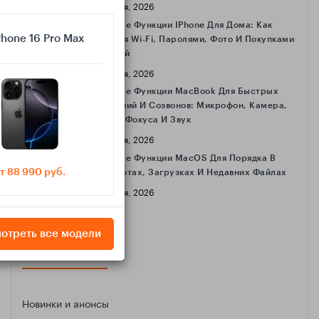
16 Апреля, 2026
Полезные Функции IPhone Для Дома: Как
Phone 16 Pro Max
Делиться Wi‑Fi, Паролями, Фото И Покупками
С Семьёй
16 Апреля, 2026
Полезные Функции MacBook Для Быстрых
Совещаний И Созвонов: Микрофон, Камера,
Режимы Фокуса И Звук
16 Апреля, 2026
Полезные Функции MacOS Для Порядка В
т 88 990 руб.
Скриншотах, Загрузках И Недавних Файлах
16 Апреля, 2026
отреть все модели
КАТЕГОРИИ
Новинки и анонсы