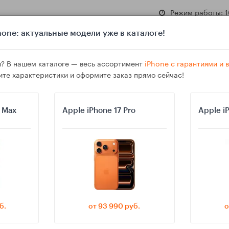
Режим работы: 1
one: актуальные модели уже в каталоге!
? В нашем каталоге — весь ассортимент
iPhone с гарантиями и
ите характеристики и оформите заказ прямо сейчас!
азине
Гарантия
Доставка
o Max
Apple iPhone 17 Pro
Apple i
le ID: где искать, почему раздел пропал и как отменить списания
б.
от 93 990 руб.
о