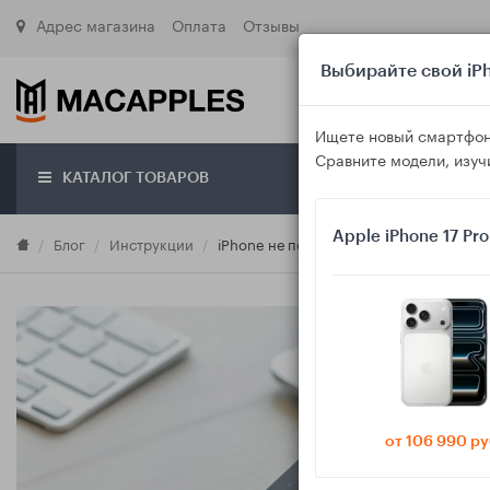
Адрес магазина
Оплата
Отзывы
Выбирайте свой iPh
Ищете новый смартфон
Сравните модели, изуч
КАТАЛОГ ТОВАРОВ
О маг
Apple iPhone 17 Pr
Блог
Инструкции
iPhone не показывает «Подписки» в App
от 106 990 ру