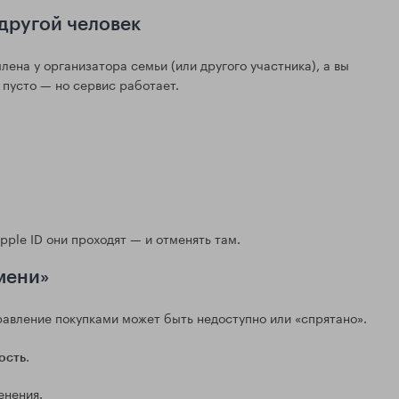
другой человек
ена у организатора семьи (или другого участника), а вы
 пусто — но сервис работает.
pple ID они проходят — и отменять там.
мени»
равление покупками может быть недоступно или «спрятано».
.
ость
енения.