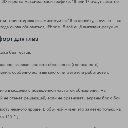
 3D-игры на максимальной графике, 16 или 17 будут заметно
стоит ориентироваться минимум на 16‑ю линейку, а лучше — на
 года снова обновиться, iPhone 15 всё ещё выглядит разумно.
форт для глаз
даже без тестов.
солнце, высокая частота обновления (где она есть) —
вании, особенно если вы много читаете или работаете с
енно в моделях с повышенной частотой обновления. На
й не станет решающей, если не сравнивать экраны бок о бок.
ность немного проще. В обычной жизни это заметно только на
 к 120 Гц.