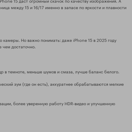
 iPhone 15 даст огромный скачок по качеству изображения. А
зница между 15 и 16/17 именно в запасе по яркости и плавности
о камеры. Но важно понимать: даже iPhone 15 в 2025 году
е чем достаточно.
адр в темноте, меньше шумов и смаза, лучше баланс белого.
ческий зум (где он есть), аккуратнее обрабатываются мелкие
зации, более уверенную работу HDR‑видео и улучшенную