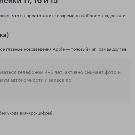
ейки 17, 16 и 15
авим, что вы просто хотите современный iPhone «надолго» и
ка)
се главные нововведения Apple — топовый чип, самая долгая
оваться телефоном 4–6 лет, активно снимает фото и
имум автономности и запаса по
без ухода в микро-цифры):