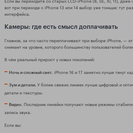
Если вы переходите со старых LCD‑iPhone (8, SE, Xr, 11), даже
вот при переходе с iPhone 13 или 14 выбор уже тоньше: тут ра
интерфейса.
Камеры: где есть смысл доплачивать
Главное, за что часто переплачивают при выборе iPhone, — эт
снимает на уровне, которого большинству пользователей боле
В чём реальный прирост у новых поколений:
. iPhone 16 и 17 заметно лучше тянут к
Ночь и сложный свет
. У более свежих линеек лучше цифровой и опти
Зум и детали
детали и текстуры.
. Последние линейки получают новые режимы стабили
Видео
запись звука.
Если вы: