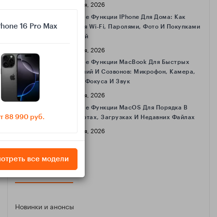
16 Апреля, 2026
Полезные Функции IPhone Для Дома: Как
Phone 16 Pro Max
Делиться Wi‑Fi, Паролями, Фото И Покупками
С Семьёй
16 Апреля, 2026
Полезные Функции MacBook Для Быстрых
Совещаний И Созвонов: Микрофон, Камера,
Режимы Фокуса И Звук
16 Апреля, 2026
Полезные Функции MacOS Для Порядка В
т 88 990 руб.
Скриншотах, Загрузках И Недавних Файлах
16 Апреля, 2026
отреть все модели
КАТЕГОРИИ
Новинки и анонсы