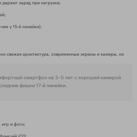
 держит заряд при нагрузке;
ей;
чем у 15‑й линейки).
чно свежая архитектура, современные экраны и камеры, но
омфортный смартфон на 3–5 лет с хорошей камерой
следние фишки 17‑й линейки.
 игр и фото;
функций iOS;