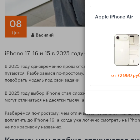
Apple iPhone Air
08
Дек
Василий
iPhone 17, 16 и 15 в 2025 году: какую линейку вы
В 2025 году одновременно продаются три крупные линейки iPho
путаются. Разбираемся по‑простому, насколько актуален iPhone 
от 72 990 ру
подобрать модель под свои задачи.
В 2025 году выбор iPhone стал сложнее: в магазинах параллель
могут отличаться на десятки тысяч, а по ощущениям при повсе
Разберёмся по-простому: чем отличаются поколения между собо
доплатить до iPhone 16, а когда уже логично смотреть на iPho
не по красивому названию.