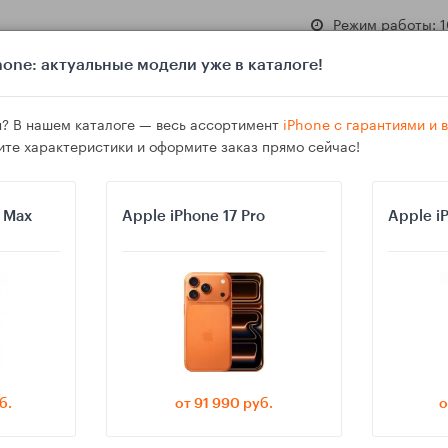
Режим работы: 1
one: актуальные модели уже в каталоге!
? В нашем каталоге — весь ассортимент
iPhone с гарантиями и
ите характеристики и оформите заказ прямо сейчас!
азине
Гарантия
Доставка
o Max
Apple iPhone 17 Pro
Apple i
акую линейку выбрать под свой бюджет
б.
от 91 990 руб.
о