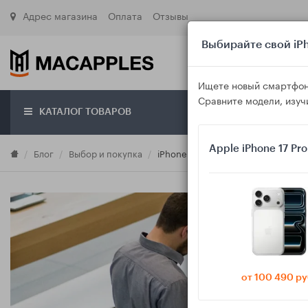
Адрес магазина
Оплата
Отзывы
Выбирайте свой iPh
Ищете новый смартфон
Сравните модели, изуч
КАТАЛОГ ТОВАРОВ
О маг
Apple iPhone 17 Pr
Блог
Выбор и покупка
iPhone 17, 16 и 15 в 2025 году: к
от 100 490 ру