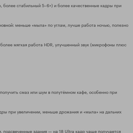
, более стабильный 5–6×) и более качественные кадры при
новной: меньше «мыла» по углам, лучше работа ночью, полезно
 более мягкая работа HDR, улучшенный звук (микрофоны плюс
в получить смаз или шум в полутёмном кафе, особенно при
кадры при увеличении, меньше дрожания и «мыла» на дальних
и, подсвеченные здания — на 18 Ultra кадр чаще получается