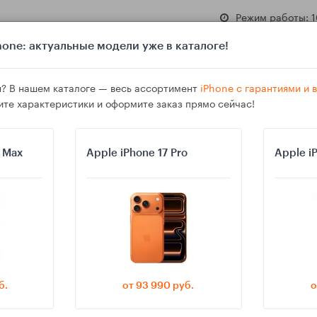
Режим работы: 1
one: актуальные модели уже в каталоге!
? В нашем каталоге — весь ассортимент
iPhone с гарантиями и
ите характеристики и оформите заказ прямо сейчас!
азине
Гарантия
Доставка
o Max
Apple iPhone 17 Pro
Apple i
 ли переплачивать за новое поколение
б.
от 93 990 руб.
о