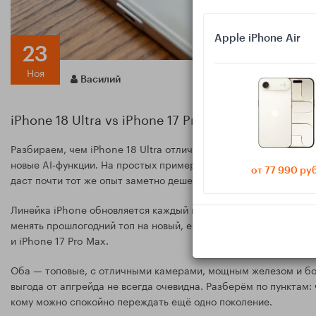
Apple iPhone Air
23
Ноя
Василий
iPhone 18 Ultra vs iPhone 17 Pro Max: стоит ли 
Разбираем, чем iPhone 18 Ultra отличается от iPhone 17 Pro M
новые AI‑функции. На простых примерах объясняем, кто дейст
от 77 990 ру
даст почти тот же опыт заметно дешевле.
Линейка iPhone обновляется каждый год, и многие владельцы 
менять прошлогодний топ на новый, ещё более дорогой?». В 20
и iPhone 17 Pro Max.
Оба — топовые, с отличными камерами, мощным железом и бол
выгода от апгрейда не всегда очевидна. Разберём по пунктам:
кому можно спокойно переждать ещё одно поколение.