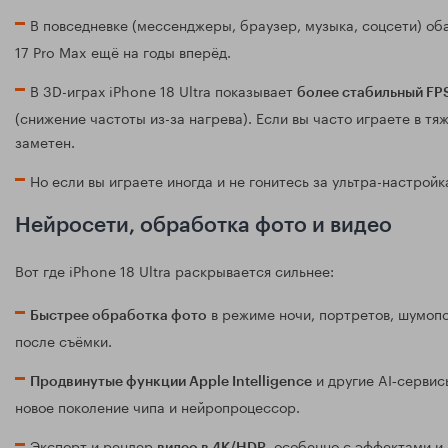
В повседневке (мессенджеры, браузер, музыка, соцсети) о
17 Pro Max ещё на годы вперёд.
В 3D-играх iPhone 18 Ultra показывает
более стабильный FP
(снижение частоты из-за нагрева). Если вы часто играете в т
заметен.
Но если вы играете иногда и не гонитесь за ультра-настройк
Нейросети, обработка фото и видео
Вот где iPhone 18 Ultra раскрывается сильнее:
в режиме ночи, портретов, шумопо
Быстрее обработка фото
после съёмки.
и другие AI‑сервис
Продвинутые функции Apple Intelligence
новое поколение чипа и нейропроцессор.
Экспорт и рендер
, особенно с эффектами и 