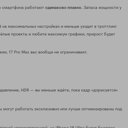
ба смартфона работают
. Запаса мощности у
одинаково плавно
на максимальных настройках и меньше уходит в троттлинг
S
яжёлые проекты и любите максимум графики, прирост будет
ами, 17 Pro Max вас вообще не ограничивает.
давление, HDR — вы меньше ждёте, пока кадр «дорисуется»
ы могут работать эксклюзивно или лучше оптимизированы под
лёгкой цветокоррекцией, на iPhone 18 Ultra будет быстрее,