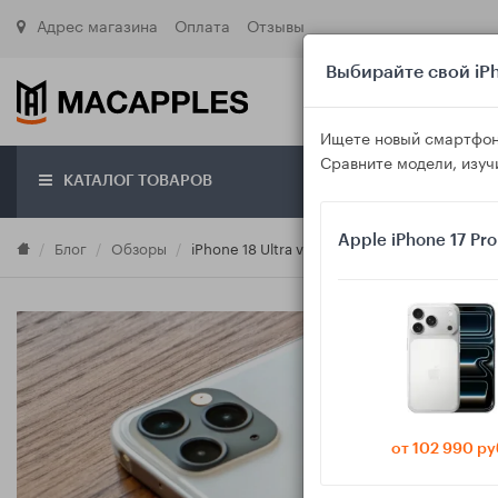
Адрес магазина
Оплата
Отзывы
Выбирайте свой iPh
Ищете новый смартфон
Сравните модели, изуч
КАТАЛОГ ТОВАРОВ
О маг
Apple iPhone 17 Pr
Блог
Обзоры
iPhone 18 Ultra vs iPhone 17 Pro Max: стоит
от 102 990 ру