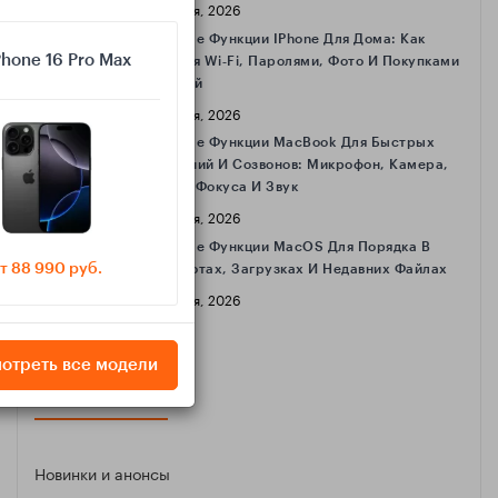
16 Апреля, 2026
Полезные Функции IPhone Для Дома: Как
Phone 16 Pro Max
Делиться Wi‑Fi, Паролями, Фото И Покупками
С Семьёй
16 Апреля, 2026
Полезные Функции MacBook Для Быстрых
Совещаний И Созвонов: Микрофон, Камера,
Режимы Фокуса И Звук
16 Апреля, 2026
Полезные Функции MacOS Для Порядка В
т 88 990 руб.
Скриншотах, Загрузках И Недавних Файлах
16 Апреля, 2026
отреть все модели
КАТЕГОРИИ
Новинки и анонсы