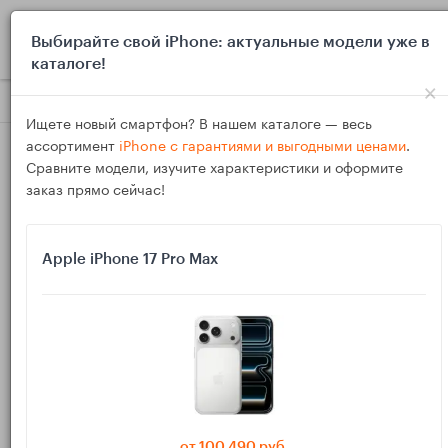
0
Выбирайте свой iPhone: актуальные модели уже в
каталоге!
×
Блог
Обзоры
Samsung Galaxy S26 Ultra и iPhone 18 Pro:
Ищете новый смартфон? В нашем каталоге — весь
ассортимент
iPhone с гарантиями и выгодными ценами
.
Сравните модели, изучите характеристики и оформите
заказ прямо сейчас!
Apple iPhone 17 Pro Max
23
Ноя
813
Василий
Samsung Galaxy S26 Ultra и iPhone 18 Pro:
какой флагман лучше для мобильной съёмки
путешествий
от 100 490 руб.