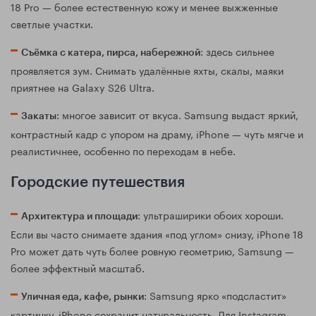
18 Pro — более естественную кожу и менее выжженные
светлые участки.
: здесь сильнее
Съёмка с катера, пирса, набережной
проявляется зум. Снимать удалённые яхты, скалы, маяки
приятнее на Galaxy S26 Ultra.
: многое зависит от вкуса. Samsung выдаст яркий,
Закаты
контрастный кадр с упором на драму, iPhone — чуть мягче и
реалистичнее, особенно по переходам в небе.
Городские путешествия
: ультраширики обоих хороши.
Архитектура и площади
Если вы часто снимаете здания «под углом» снизу, iPhone 18
Pro может дать чуть более ровную геометрию, Samsung —
более эффектный масштаб.
: Samsung ярко «подсластит»
Уличная еда, кафе, рынки
картинку, iPhone сохранит натуральность. Для Instagram-