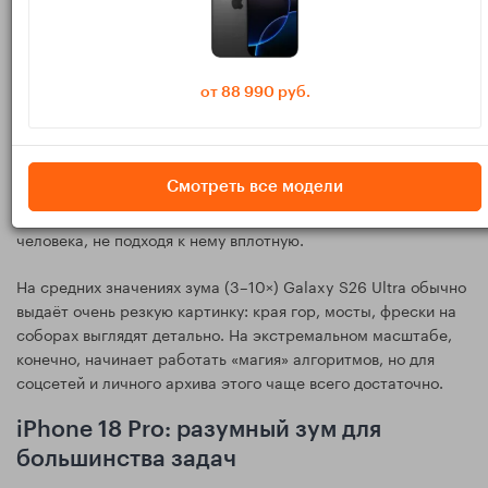
комфортная съёмка архитектурных деталей с
противоположной стороны площади;
животные в парках и заповедниках без необходимости
от 88 990 руб.
подходить близко;
вывески, таблички и названия улиц, снятые с другого
конца перекрёстка;
Смотреть все модели
портреты с дальнего расстояния — можно снимать
человека, не подходя к нему вплотную.
На средних значениях зума (3–10×) Galaxy S26 Ultra обычно
выдаёт очень резкую картинку: края гор, мосты, фрески на
соборах выглядят детально. На экстремальном масштабе,
конечно, начинает работать «магия» алгоритмов, но для
соцсетей и личного архива этого чаще всего достаточно.
iPhone 18 Pro: разумный зум для
большинства задач