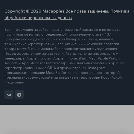
Copyright © 2026
Macapples
Все права защинены.
Политика
обработки персональных данных
Вся информация на сайте носит справочный характер и не является
публичной офертой, определяемой положениями статьи 437
Гражданского кодекса Российской Федерации. Цены, наличие,
технические характеристики, спецификации и комплект поставки
товара могут быть изменены без предварительного уведомления.
Перед оформлением заказа уточняйте актуальную информацию у
менеджера. Apple, логотип Apple, iPhone, iPad, Mac, Apple Watch,
AirPods и App Store являются товарными знаками компании Apple Inc.,
зарегистрированными в США и других странах. Instagram
принадлежит компании Meta Platforms Inc., деятельность которой
признана экстремистской и запрещена на территории Российской
Федерации.