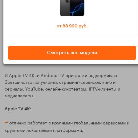
Стриминг и приложения: где
легче смотреть любимые
от 88 990 руб.
сервисы
Набор приложений: паритет с
Смотреть все модели
нюансами
И Apple TV 4K, и Android TV‑приставки поддерживают
большинство популярных стриминг‑сервисов: кино и
сериалы, YouTube, онлайн‑кинотеатры, IPTV‑клиенты и
медиаплееры.
Apple TV 4K:
отлично работает с крупными глобальными сервисами и
крупными локальными платформами;