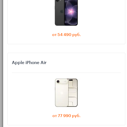
Сначала общая картина, если читать долго не хочется.
Apple TV 4K стоит брать, если:
в семье хотя бы один‑два человека активно пользуются
iPhone,
планшетом Apple iPad
или
ноутбуком Apple
от 54 490 руб.
Macbook
;
вы часто показываете фото и видео с iPhone на
телевизоре;
Apple iPhone Air
важны плавность интерфейса, стабильность и долгие
обновления;
вы пользуетесь iCloud, Apple Music, Apple Arcade,
HomeKit;
есть планы на умный дом (датчики, лампы, замки) с
поддержкой Apple.
от 77 990 руб.
Android TV / Google TV логичнее выбрать, если: