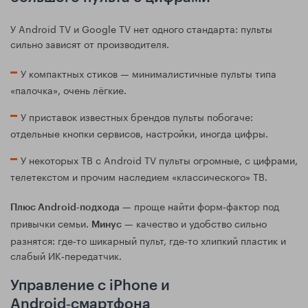
У Android TV и Google TV нет одного стандарта: пульты
сильно зависят от производителя.
У компактных стиков — минималистичные пульты типа
«палочка», очень лёгкие.
У приставок известных брендов пульты побогаче:
отдельные кнопки сервисов, настройки, иногда цифры.
У некоторых ТВ с Android TV пульты огромные, с цифрами,
телетекстом и прочим наследием «классического» ТВ.
— проще найти форм‑фактор под
Плюс Android‑подхода
привычки семьи.
— качество и удобство сильно
Минус
разнятся: где‑то шикарный пульт, где‑то хлипкий пластик и
слабый ИК‑передатчик.
Управление с iPhone и
Android‑смартфона