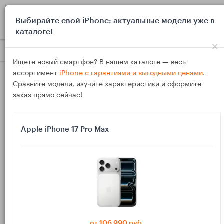
0
Выбирайте свой iPhone: актуальные модели уже в
каталоге!
×
Блог
Обзоры
Apple TV 4K vs Android TV‑приставки: что л
Ищете новый смартфон? В нашем каталоге — весь
ассортимент
iPhone с гарантиями и выгодными ценами
.
Сравните модели, изучите характеристики и оформите
заказ прямо сейчас!
Apple iPhone 17 Pro Max
22
Ноя
2348
Василий
Apple TV 4K vs Android TV‑приставки: что
лучше для квартиры с iPhone и Android
Если в семье есть и iPhone, и Android‑смартфоны, выбрать
ТВ‑приставку непросто. С одной стороны — Apple TV 4K с
от 106 990 руб.