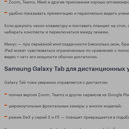
Zoom, Teams, Meet и другие приложения хорошо оптимизиро
удобно показывать презентацию и параллельно видеть учени
Если докупить чехол-клавиатуру и поставить планшет на стол,
набирать конспекты и переключаться между окнами.
Минус — при серьёзной многозадачности (несколько окон, бр
iPad может чувствоваться ограниченным по сравнению с полн
видео + чат» его мощности обычно достаточно.
Samsung Galaxy Tab для дистанционных 
Galaxy Tab тоже уверенно справляется с дистантом:
полная версия Zoom, Teams и других сервисов из Google Pla
широкоугольные фронтальные камеры у многих моделей;
режим DeX у серий S и FE — планшет превращается в подоб
Если учитель привык к Android-смартфону, интерфейс будет з