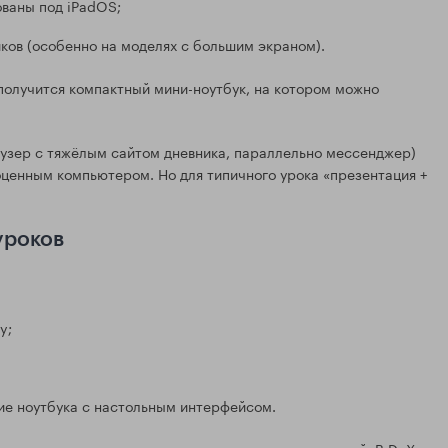
ваны под iPadOS;
ков (особенно на моделях с большим экраном).
 получится компактный мини-ноутбук, на котором можно
аузер с тяжёлым сайтом дневника, параллельно мессенджер)
оценным компьютером. Но для типичного урока «презентация +
уроков
y;
ие ноутбука с настольным интерфейсом.
накомым, синхронизация контактов и чатов — простой. В DeX