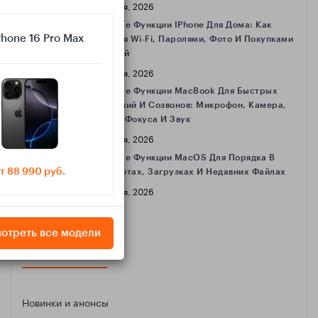
16 Апреля, 2026
Полезные Функции IPhone Для Дома: Как
Phone 16 Pro Max
Делиться Wi‑Fi, Паролями, Фото И Покупками
С Семьёй
16 Апреля, 2026
Полезные Функции MacBook Для Быстрых
Совещаний И Созвонов: Микрофон, Камера,
Режимы Фокуса И Звук
16 Апреля, 2026
Полезные Функции MacOS Для Порядка В
т 88 990 руб.
Скриншотах, Загрузках И Недавних Файлах
16 Апреля, 2026
отреть все модели
КАТЕГОРИИ
Новинки и анонсы