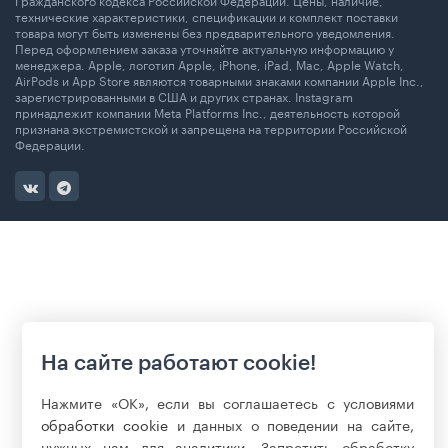
технические характеристики, спецификации и комплект поставки
товара могут быть изменены без предварительного уведомления.
Перед оформлением заказа уточняйте актуальную информацию у
менеджера. Apple, логотип Apple, iPhone, iPad, Mac, Apple Watch,
AirPods и App Store являются товарными знаками компании Apple Inc.,
зарегистрированными в США и других странах. Instagram
принадлежит компании Meta Platforms Inc., деятельность которой
признана экстремистской и запрещена на территории Российской
Федерации.
На сайте работают cookie!
Нажмите «ОК», если вы соглашаетесь с условиями
обработки cookie
и данных о поведении на сайте,
нужных нам для аналитики. Запретить обработку