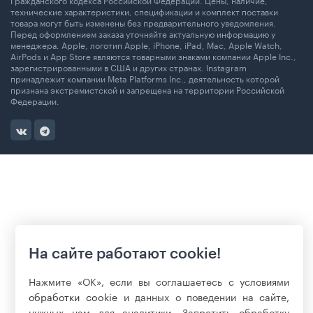
технические характеристики, спецификации и комплект поставки
товара могут быть изменены без предварительного уведомления.
Перед оформлением заказа уточняйте актуальную информацию у
менеджера. Apple, логотип Apple, iPhone, iPad, Mac, Apple Watch,
AirPods и App Store являются товарными знаками компании Apple Inc.,
зарегистрированными в США и других странах. Instagram
принадлежит компании Meta Platforms Inc., деятельность которой
признана экстремистской и запрещена на территории Российской
Федерации.
На сайте работают cookie!
Нажмите «ОК», если вы соглашаетесь с условиями
обработки cookie
и данных о поведении на сайте,
нужных нам для аналитики. Запретить обработку