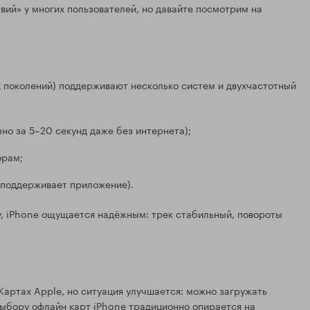
ий» у многих пользователей, но давайте посмотрим на
 поколений) поддерживают несколько систем и двухчастотный
о за 5–20 секунд даже без интернета);
орам;
 поддерживает приложение).
оду, iPhone ощущается надёжным: трек стабильный, повороты
артах Apple, но ситуация улучшается: можно загружать
 выбору офлайн карт iPhone традиционно опирается на