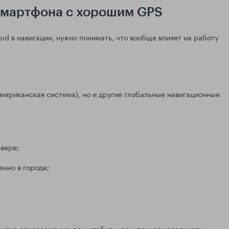
смартфона с хорошим GPS
d в навигации, нужно понимать, что вообще влияет на работу
ериканская система), но и другие глобальные навигационные
вере;
енно в городе;
видно одновременно, тем стабильнее и точнее координаты,