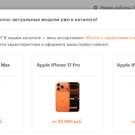
Режим работы: 1
one: актуальные модели уже в каталоге!
? В нашем каталоге — весь ассортимент
iPhone с гарантиями и
ите характеристики и оформите заказ прямо сейчас!
азине
Гарантия
Доставка
o Max
Apple iPhone 17 Pro
Apple i
droid для навигации в путешествиях
б.
от 93 990 руб.
о