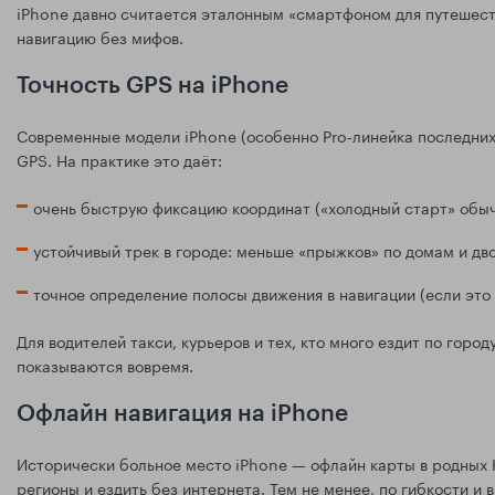
iPhone давно считается эталонным «смартфоном для путешеств
навигацию без мифов.
Точность GPS на iPhone
Современные модели iPhone (особенно Pro‑линейка последних
GPS. На практике это даёт:
очень быструю фиксацию координат («холодный старт» обычн
устойчивый трек в городе: меньше «прыжков» по домам и дв
точное определение полосы движения в навигации (если это
Для водителей такси, курьеров и тех, кто много ездит по гор
показываются вовремя.
Офлайн навигация на iPhone
Исторически больное место iPhone — офлайн карты в родных К
регионы и ездить без интернета. Тем не менее, по гибкости и