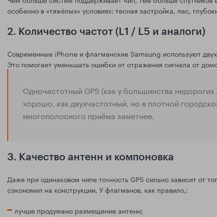
особенно в «тяжёлых» условиях: тесная застройка, лес, глубок
2. Количество частот (L1 / L5 и аналоги)
Современные iPhone и флагманские Samsung используют двухча
Это помогает уменьшать ошибки от отражения сигнала от домов
Одночастотный GPS (как у большинства недорогих A
хорошо, как двухчастотный, но в плотной городско
многополосного приёма заметнее.
3. Качество антенн и компоновка
Даже при одинаковом чипе точность GPS сильно зависит от то
сэкономил на конструкции. У флагманов, как правило,:
лучше продумано размещение антенн;