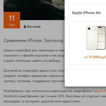
Apple iPhone Air
11
Дек
Василий
Сравнение iPhone, Samsung и недорогих Androi
Нужен смартфон для навигации в поездках и путешествиях? Важ
помогает с офлайн картами и не разряжается за пару часов. 
от 77 990 ру
и даём понятные советы по выбору.
Для многих смартфон давно стал основным навигатором: в маши
каждый телефон одинаково хорошо справляется с задачей «вклю
железо, антенны, поддержка спутниковых систем и работа без 
Разберёмся, чем отличается навигация на смартфонах
Apple 
Android‑смартфонов: где точнее GPS, быстрее ли стартует нав
пропадает, а интернет дорогой или недоступен.