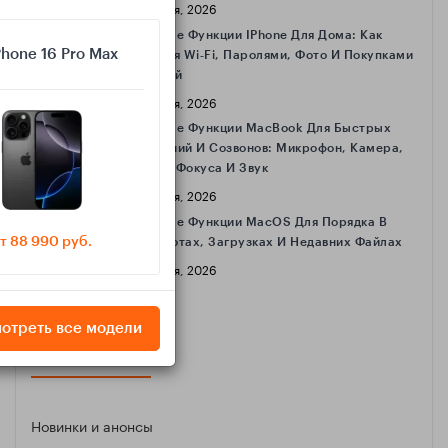
16 Апреля, 2026
Полезные Функции IPhone Для Дома: Как
Phone 16 Pro Max
Делиться Wi‑Fi, Паролями, Фото И Покупками
С Семьёй
16 Апреля, 2026
Полезные Функции MacBook Для Быстрых
Совещаний И Созвонов: Микрофон, Камера,
Режимы Фокуса И Звук
16 Апреля, 2026
Полезные Функции MacOS Для Порядка В
т 88 990 руб.
Скриншотах, Загрузках И Недавних Файлах
16 Апреля, 2026
отреть все модели
КАТЕГОРИИ
Новинки и анонсы