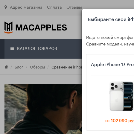
Адрес магазина
Оплата
Отзывы
Выбирайте свой iPh
Ищете новый смартфон
Сравните модели, изуч
КАТАЛОГ ТОВАРОВ
О маг
Apple iPhone 17 Pr
Блог
Обзоры
Сравнение iPhone, Samsung и недорогих An
от 102 990 ру