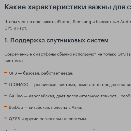
Какие характеристики важны для 
Чтобы честно сравнивать iPhone, Samsung и бюджетные Androi
GPS и карт.
1. Поддержка спутниковых систем
Современные смартфоны обычно используют не только GPS (ам
системы:
GPS — базовая, работает везде;
ГЛОНАСС — российская система, помогает в городах и на се
Galileo — европейская, даёт дополнительную точность, особ
BeiDou — китайская, полезна в Азии;
QZSS и другие региональные системы.
Чем больше систем поддерживает чип, тем больше спутников 