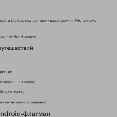
кости (летом, под солнцем) даже свежий iPhone может
орые Android‑модели.
 путешествий
ерингом;
городе и на трассе;
йн навигации;
ную интеграцию с машиной.
Android‑флагман