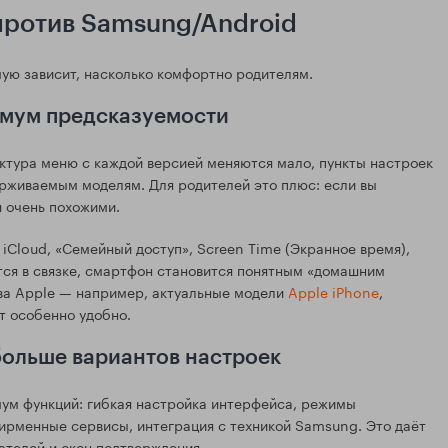
против Samsung/Android
ую зависит, насколько комфортно родителям.
симум предсказуемости
уктура меню с каждой версией меняются мало, пункты настроек
ерживаемым моделям. Для родителей это плюс: если вы
 очень похожими.
 iCloud, «Семейный доступ», Screen Time (Экранное время),
ется в связке, смартфон становится понятным «домашним
ства Apple — например, актуальные модели
Apple iPhone
,
т особенно удобно.
 больше вариантов настроек
ум функций: гибкая настройка интерфейса, режимы
рменные сервисы, интеграция с техникой Samsung. Это даёт
ателей и окон подтверждения.