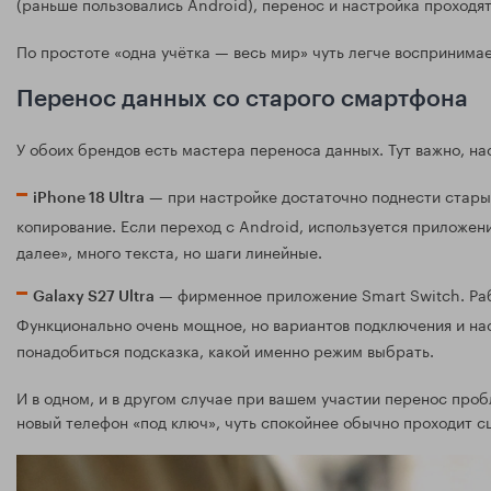
(раньше пользовались Android), перенос и настройка проходя
По простоте «одна учётка — весь мир» чуть легче воспринимае
Перенос данных со старого смартфона
У обоих брендов есть мастера переноса данных. Тут важно, н
— при настройке достаточно поднести старый
iPhone 18 Ultra
копирование. Если переход с Android, используется приложен
далее», много текста, но шаги линейные.
— фирменное приложение Smart Switch. Работ
Galaxy S27 Ultra
Функционально очень мощное, но вариантов подключения и нас
понадобиться подсказка, какой именно режим выбрать.
И в одном, и в другом случае при вашем участии перенос проб
новый телефон «под ключ», чуть спокойнее обычно проходит с