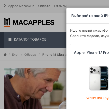
Адрес магазина
Оплата
Отзывы
Выбирайте свой iPh
Ищете новый смартфон
Сравните модели, изуч
КАТАЛОГ ТОВАРОВ
О маг
Apple iPhone 17 Pr
Блог
Обзоры
iPhone 18 Ultra и Galaxy S27 Ultra для род
от 102 990 ру