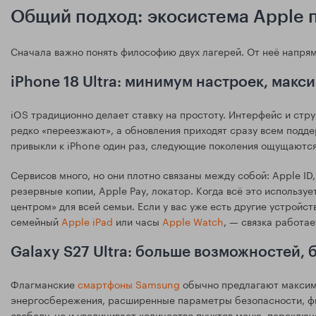
Общий подход: экосистема Apple 
Сначала важно понять философию двух лагерей. От неё напрям
iPhone 18 Ultra: минимум настроек, мак
iOS традиционно делает ставку на простоту. Интерфейс и стр
редко «переезжают», а обновления приходят сразу всем подд
привыкли к iPhone один раз, следующие поколения ощущаются
Сервисов много, но они плотно связаны между собой: Apple ID,
резервные копии, Apple Pay, локатор. Когда всё это использу
центром» для всей семьи. Если у вас уже есть другие устрой
семейный
Apple iPad
или часы
Apple Watch
, — связка работае
Galaxy S27 Ultra: больше возможностей,
Флагманские
смартфоны Samsung
обычно предлагают максим
энергосбережения, расширенные параметры безопасности, фи
свободу, но и увеличивает количество пунктов меню, переключ