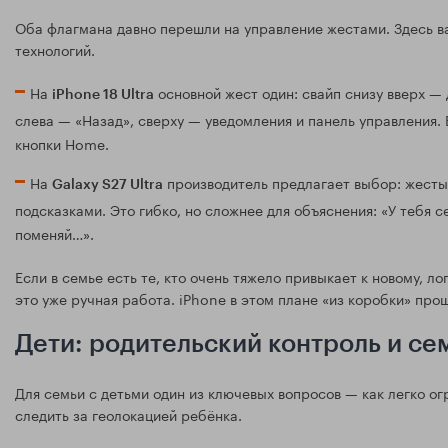
Оба флагмана давно перешли на управление жестами. Здесь ва
технологий.
На
основной жест один: свайп снизу вверх —
iPhone 18 Ultra
слева — «Назад», сверху — уведомления и панель управления. 
кнопки Home.
На
производитель предлагает выбор: жесты,
Galaxy S27 Ultra
подсказками. Это гибко, но сложнее для объяснения: «У тебя се
поменяй…».
Если в семье есть те, кто очень тяжело привыкает к новому, л
это уже ручная работа. iPhone в этом плане «из коробки» прощ
Дети: родительский контроль и с
Для семьи с детьми один из ключевых вопросов — как легко ог
следить за геолокацией ребёнка.