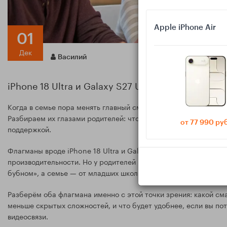
Apple iPhone Air
01
Дек
Василий
iPhone 18 Ultra и Galaxy S27 Ultra для родителе
Когда в семье пора менять главный смартфон, выбор часто упир
Разбираем их глазами родителей: что проще настроить для де
от 77 990 ру
поддержкой.
Флагманы вроде iPhone 18 Ultra и Galaxy S27 Ultra обычно о
производительности. Но у родителей приоритеты другие: чтоб
бубном», а семье — от младших школьников до бабушек — был
Разберём оба флагмана именно с этой точки зрения: какой см
меньше скрытых сложностей, и что будет удобнее, если вы по
видеосвязи.