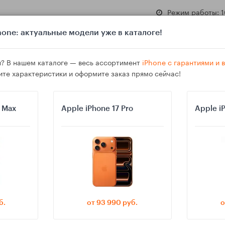
Режим работы: 1
one: актуальные модели уже в каталоге!
? В нашем каталоге — весь ассортимент
iPhone с гарантиями и
ите характеристики и оформите заказ прямо сейчас!
азине
Гарантия
Доставка
o Max
Apple iPhone 17 Pro
Apple i
ителей: какой флагман проще настроить семье
б.
от 93 990 руб.
о