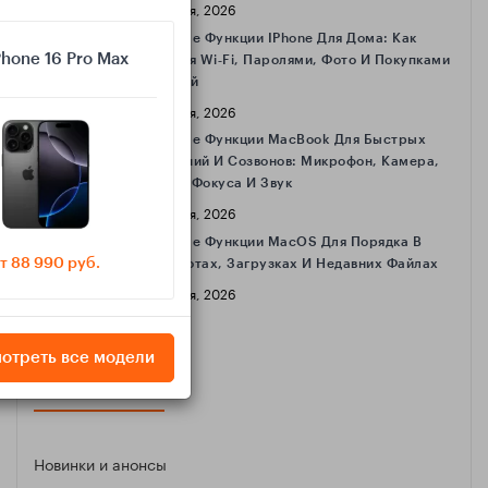
16 Апреля, 2026
Полезные Функции IPhone Для Дома: Как
Phone 16 Pro Max
Делиться Wi‑Fi, Паролями, Фото И Покупками
С Семьёй
16 Апреля, 2026
Полезные Функции MacBook Для Быстрых
Совещаний И Созвонов: Микрофон, Камера,
Режимы Фокуса И Звук
16 Апреля, 2026
Полезные Функции MacOS Для Порядка В
т 88 990 руб.
Скриншотах, Загрузках И Недавних Файлах
16 Апреля, 2026
отреть все модели
КАТЕГОРИИ
Новинки и анонсы