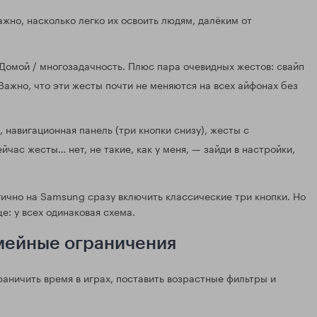
жно, насколько легко их освоить людям, далёким от
 Домой / многозадачность. Плюс пара очевидных жестов: свайп
Важно, что эти жесты почти не меняются на всех айфонах без
 навигационная панель (три кнопки снизу), жесты с
йчас жесты… нет, не такие, как у меня, — зайди в настройки,
огично на Samsung сразу включить классические три кнопки. Но
е: у всех одинаковая схема.
емейные ограничения
раничить время в играх, поставить возрастные фильтры и