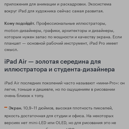
приложения для анимации и раскадровки. Экосистема
вокруг iPad для художника сейчас самая развитая.
Профессиональные иллюстраторы,
Кому подойдёт.
motion‑дизайнеры, графики, архитекторы и дизайнеры,
которым нужен запас по мощности и качеству экрана. Если
планшет — основной рабочий инструмент, iPad Pro имеет
смысл.
iPad Air — золотая середина для
иллюстратора и студента‑дизайнера
iPad Air последних поколений часто называют «мини‑Pro»: он
легче, тоньше и дешевле, но по ощущениям в рисовании
очень близок к топу.
10,9–11 дюймов, высокая плотность пикселей,
Экран.
яркость достаточная для студии и офиса. На некоторых
версиях нет mini‑LED или OLED, но для рисования это не
критично, если не работаете с HDR.