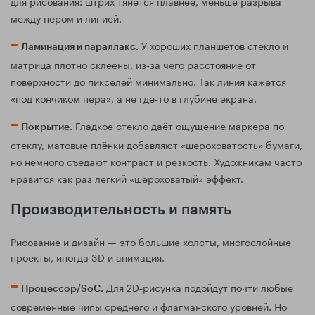
для рисования: штрих тянется плавнее, меньше разрыва
между пером и линией.
У хороших планшетов стекло и
Ламинация и параллакс.
матрица плотно склеены, из‑за чего расстояние от
поверхности до пикселей минимально. Так линия кажется
«под кончиком пера», а не где‑то в глубине экрана.
Гладкое стекло даёт ощущение маркера по
Покрытие.
стеклу, матовые плёнки добавляют «шероховатость» бумаги,
но немного съедают контраст и резкость. Художникам часто
нравится как раз лёгкий «шероховатый» эффект.
Производительность и память
Рисование и дизайн — это большие холсты, многослойные
проекты, иногда 3D и анимация.
Для 2D‑рисунка подойдут почти любые
Процессор/SoC.
современные чипы среднего и флагманского уровней. Но