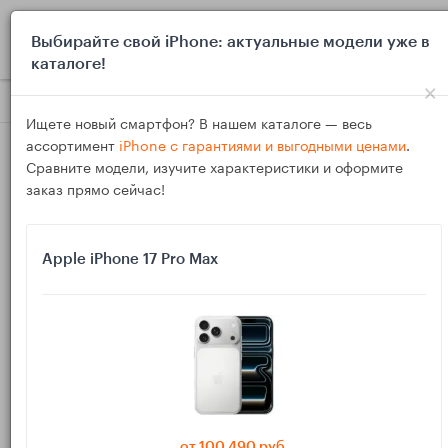
0
Выбирайте свой iPhone: актуальные модели уже в
каталоге!
×
Блог
Обзоры
Топ iPad и Android‑планшетов 2027 года дл
Ищете новый смартфон? В нашем каталоге — весь
ассортимент
iPhone с гарантиями и выгодными ценами
.
Сравните модели, изучите характеристики и оформите
заказ прямо сейчас!
Apple iPhone 17 Pro Max
06
Дек
1966
Василий
Топ iPad и Android‑планшетов 2027 года для
рисования и дизайна
В 2027 году планшет стал основным инструментом для
художников и дизайнеров. В продаже десятки моделей: от
от 100 490 руб.