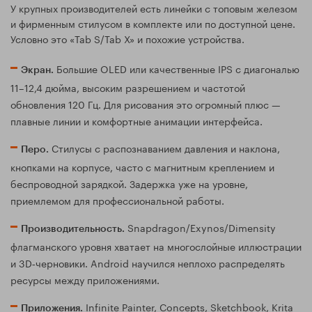
У крупных производителей есть линейки с топовым железом
и фирменным стилусом в комплекте или по доступной цене.
Условно это «Tab S/Tab X» и похожие устройства.
Большие OLED или качественные IPS с диагональю
Экран.
11–12,4 дюйма, высоким разрешением и частотой
обновления 120 Гц. Для рисования это огромный плюс —
плавные линии и комфортные анимации интерфейса.
Стилусы с распознаванием давления и наклона,
Перо.
кнопками на корпусе, часто с магнитным креплением и
беспроводной зарядкой. Задержка уже на уровне,
приемлемом для профессиональной работы.
Snapdragon/Exynos/Dimensity
Производительность.
флагманского уровня хватает на многослойные иллюстрации
и 3D‑черновики. Android научился неплохо распределять
ресурсы между приложениями.
Infinite Painter, Concepts, Sketchbook, Krita
Приложения.