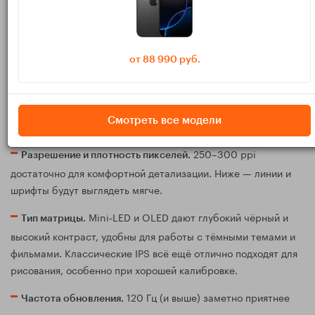
Экран для рисования — это не только диагональ, но и
ощущение от поверхности, точность попадания пера и
усталость глаз.
от 88 990 руб.
Для серьёзной работы по иллюстрации и
Диагональ.
дизайну комфортно от 11–12 дюймов. 8–9 дюймов — вариант
Смотреть все модели
«скетчбук в дорогу» или для заметок.
250–300 ppi
Разрешение и плотность пикселей.
достаточно для комфортной детализации. Ниже — линии и
шрифты будут выглядеть мягче.
Mini‑LED и OLED дают глубокий чёрный и
Тип матрицы.
высокий контраст, удобны для работы с тёмными темами и
фильмами. Классические IPS всё ещё отлично подходят для
рисования, особенно при хорошей калибровке.
120 Гц (и выше) заметно приятнее
Частота обновления.